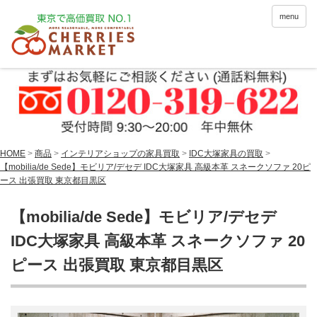
menu
HOME
>
商品
>
インテリアショップの家具買取
>
IDC大塚家具の買取
>
【mobilia/de Sede】モビリア/デセデ IDC大塚家具 高級本革 スネークソファ 20ピ
ース 出張買取 東京都目黒区
【mobilia/de Sede】モビリア/デセデ
IDC大塚家具 高級本革 スネークソファ 20
ピース 出張買取 東京都目黒区