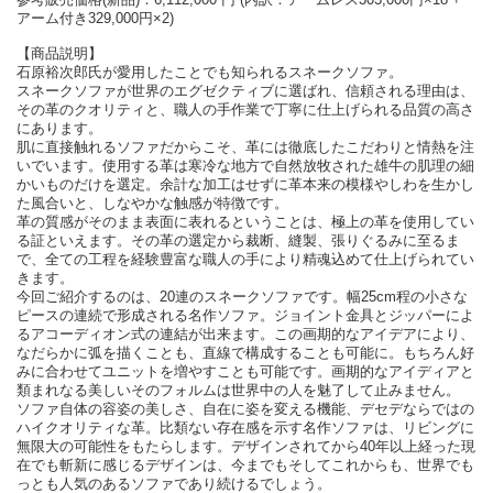
アーム付き329,000円×2)
【商品説明】
石原裕次郎氏が愛用したことでも知られるスネークソファ。
スネークソファが世界のエグゼクティブに選ばれ、信頼される理由は、
その革のクオリティと、職人の手作業で丁寧に仕上げられる品質の高さ
にあります。
肌に直接触れるソファだからこそ、革には徹底したこだわりと情熱を注
いでいます。使用する革は寒冷な地方で自然放牧された雄牛の肌理の細
かいものだけを選定。余計な加工はせずに革本来の模様やしわを生かし
た風合いと、しなやかな触感が特徴です。
革の質感がそのまま表面に表れるということは、極上の革を使用してい
る証といえます。その革の選定から裁断、縫製、張りぐるみに至るま
で、全ての工程を経験豊富な職人の手により精魂込めて仕上げられてい
きます。
今回ご紹介するのは、20連のスネークソファです。幅25cm程の小さな
ピースの連続で形成される名作ソファ。ジョイント金具とジッパーによ
るアコーディオン式の連結が出来ます。この画期的なアイデアにより、
なだらかに弧を描くことも、直線で構成することも可能に。もちろん好
みに合わせてユニットを増やすことも可能です。画期的なアイディアと
類まれなる美しいそのフォルムは世界中の人を魅了して止みません。
ソファ自体の容姿の美しさ、自在に姿を変える機能、デセデならではの
ハイクオリティな革。比類ない存在感を示す名作ソファは、リビングに
無限大の可能性をもたらします。デザインされてから40年以上経った現
在でも斬新に感じるデザインは、今までもそしてこれからも、世界でも
っとも人気のあるソファであり続けるでしょう。