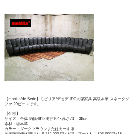
【mobilia/de Sede】モビリア/デセデ IDC大塚家具 高級本革 スネークソ
ファ 20ピースです。
【仕様】
サイズ：全体 約幅491×奥行104×高さ73、 38cm
素材：総本革
カラー：ダークブラウンまたはカーキ系
参考販売価格(新品)：6,112,000 円 (内訳：アームレス303,000円×18 +