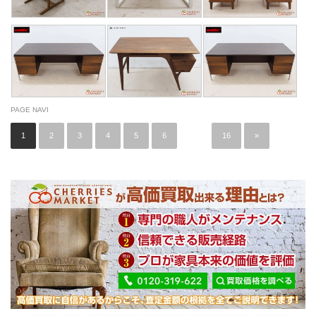
PAGE NAVI
1
2
3
4
5
6
…
16
»