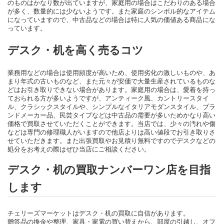
のものはかなり数が出ていますが、家庭用の場合はこだわりのある場合
が多く、数量的には少ないようです。また家庭のシンボル的なアイテム
になっていますので、中古品などの場合は特に人気の価値ある商品にな
っています。
デスク・机を高く売るコツ
業務用などの場合は使用頻度が高いため、使用劣化の激しいものや、あ
まり年式の古いものなど、また元々が安価で大量生産されているものな
どはお引き取りできない場合があります。家庭用の場合は、愛着を持っ
ておられる方が多いようですが、アンティーク風、カントリースタイ
ル、クラシックスタイルや、シンプルなイタリアモダンスタイル、ブラ
ンドメーカー品、民芸タイプなどは中古品の需要が多いためかなり高い
価格で買取させていただくことができます。当店では、少々の汚れや傷
などは専門の修理職人がいますので他店よりは高い値段でお引き取りさ
せていただきます。また出張買取やお見積り無料ですのでデスクなどの
処分をお考えの際はぜひ当店にご相談ください。
デスク・机の買取ナンバーワン店を目指
します
チェリーズマーケットはデスク・机の買取に自信があります。
贈答品の換金や整理、家具・家電の買い替えから、部屋の引越し、オフ