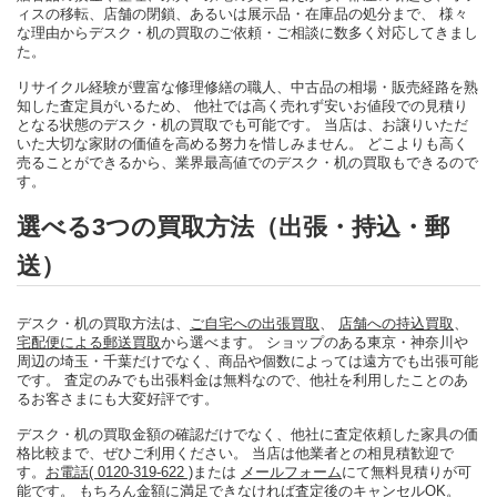
ィスの移転、店舗の閉鎖、あるいは展示品・在庫品の処分まで、 様々
な理由からデスク・机の買取のご依頼・ご相談に数多く対応してきまし
た。
リサイクル経験が豊富な修理修繕の職人、中古品の相場・販売経路を熟
知した査定員がいるため、 他社では高く売れず安いお値段での見積り
となる状態のデスク・机の買取でも可能です。 当店は、お譲りいただ
いた大切な家財の価値を高める努力を惜しみません。 どこよりも高く
売ることができるから、業界最高値でのデスク・机の買取もできるので
す。
選べる3つの買取方法（出張・持込・郵
送）
デスク・机の買取方法は、
ご自宅への出張買取
、
店舗への持込買取
、
宅配便による郵送買取
から選べます。 ショップのある東京・神奈川や
周辺の埼玉・千葉だけでなく、商品や個数によっては遠方でも出張可能
です。 査定のみでも出張料金は無料なので、他社を利用したことのあ
るお客さまにも大変好評です。
デスク・机の買取金額の確認だけでなく、他社に査定依頼した家具の価
格比較まで、ぜひご利用ください。 当店は他業者との相見積歓迎で
す。
お電話( 0120-319-622 )
または
メールフォーム
にて無料見積りが可
能です。 もちろん金額に満足できなければ査定後のキャンセルOK。