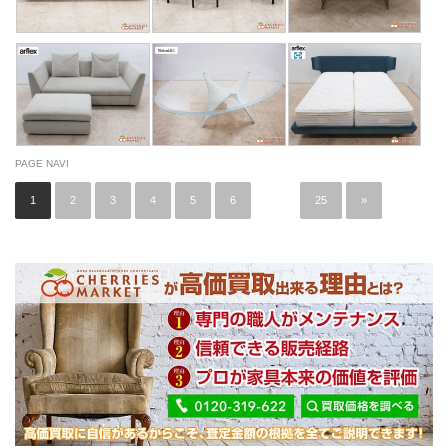
PAGE NAVI
1
2
3
4
5
6
…
25
»