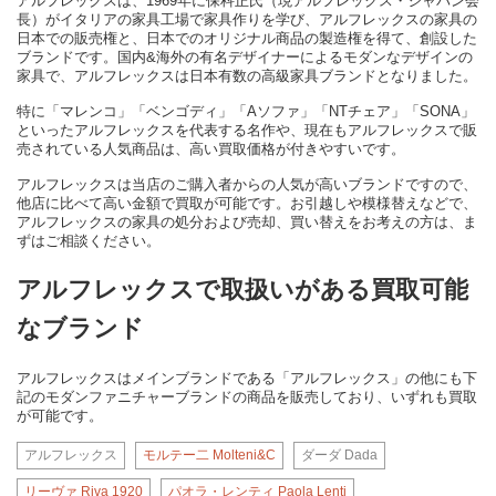
アルフレックスは、1969年に保科正氏（現アルフレックス・ジャパン会
長）がイタリアの家具工場で家具作りを学び、アルフレックスの家具の
日本での販売権と、日本でのオリジナル商品の製造権を得て、創設した
ブランドです。国内&海外の有名デザイナーによるモダンなデザインの
家具で、アルフレックスは日本有数の高級家具ブランドとなりました。
特に「マレンコ」「ベンゴディ」「Aソファ」「NTチェア」「SONA」
といったアルフレックスを代表する名作や、現在もアルフレックスで販
売されている人気商品は、高い買取価格が付きやすいです。
アルフレックスは当店のご購入者からの人気が高いブランドですので、
他店に比べて高い金額で買取が可能です。お引越しや模様替えなどで、
アルフレックスの家具の処分および売却、買い替えをお考えの方は、ま
ずはご相談ください。
アルフレックスで取扱いがある買取可能
なブランド
アルフレックスはメインブランドである「アルフレックス」の他にも下
記のモダンファニチャーブランドの商品を販売しており、いずれも買取
が可能です。
アルフレックス
モルテー二 Molteni&C
ダーダ Dada
リーヴァ Riva 1920
パオラ・レンティ Paola Lenti