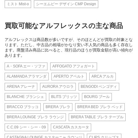
ミスト Mist-o
シーエムピー デザイン CMP Design
買取可能なアルフレックスの主な商品
アルフレックスは商品数が多いですが、そのほとんどが買取の対象とな
ります。ただし、中古品の相場がかなり安い不人気の商品も多く存在し
ます。廃盤済み商品に比べると、現行品のほうが買取金額が高い傾向が
あります。
A・SOFA エー・ソファ
AFFOGATO アフォガート
ALAMANDA アラマンダ
APERTO アペルト
ARCA アルカ
ARENA アレーナ
AURORA アウロラ
BENGODI ベンゴディ
BLANCHE ブランシェ
BLITS ブリッツ
BOURG ブール
BRACCO ブラッコ
BRERA ブレラ
BRERA BED ブレラ ベッド
BRERA LOUNGE ブレラ ラウンジ
BRERA TABLE ブレラ テーブル
C.C.09 シー・シー・09
CASCATA カスカータ
CASTAGNA LOUNGE カスターニャ ラウンジ
CLIPS クリップス