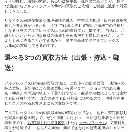
ィスの移転、店舗の閉鎖、あるいは展示品・在庫品の処分まで、 様々
な理由からアルフレックス(arflex)の買取のご依頼・ご相談に数多く対応
してきました。
リサイクル経験が豊富な修理修繕の職人、中古品の相場・販売経路を熟
知した査定員がいるため、 他社では高く売れず安いお値段での見積り
となる状態のアルフレックス(arflex)の買取でも可能です。 当店は、お
譲りいただいた大切な家財の価値を高める努力を惜しみません。 どこ
よりも高く売ることができるから、業界最高値でのアルフレックス
(arflex)の買取もできるのです。
選べる3つの買取方法（出張・持込・郵
送）
アルフレックス(arflex)の買取方法は、
ご自宅への出張買取
、
店舗への
持込買取
、
宅配便による郵送買取
から選べます。 ショップのある東
京・神奈川や周辺の埼玉・千葉だけでなく、商品や個数によっては遠方
でも出張可能です。 査定のみでも出張料金は無料なので、他社を利用
したことのあるお客さまにも大変好評です。
アルフレックス(arflex)の買取金額の確認だけでなく、他社に査定依頼し
た家具の価格比較まで、ぜひご利用ください。 当店は他業者との相見
積歓迎です。
お電話( 0120-319-622 )
または
メールフォーム
にて無料見
積りが可能です。 もちろん金額に満足できなければ査定後のキャンセ