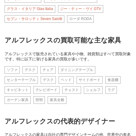
グラス・イタリア Glas Italia
ジー・ティー・ヴイ GTV
セブン・サロッティ Seven Salotti
ローダ RODA
アルフレックスの買取可能な主な家具
アルフレックスで販売されている家具や小物、雑貨類はすべて買取対象
です。特に以下に挙げる家具の買取が多いです。
ソファ
デスク
チェア
ダイニングテーブル
センターテーブル
デスク
ベッド
サイドボード
食器棚
キャビネット
テレビボード
チェスト
シェルフ
ラグ
ガーデン家具
照明
家具全般
アルフレックスの代表的デザイナー
アルフレックスの家具は自社の専門デザインチームの他、世界中の有名