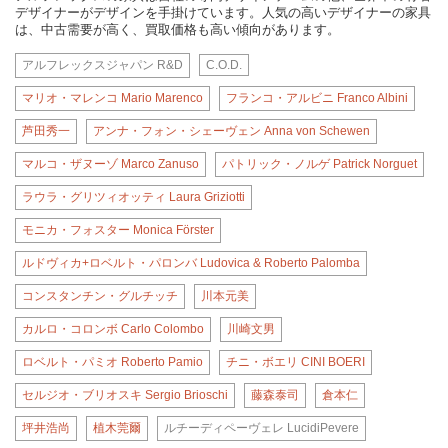
デザイナーがデザインを手掛けています。人気の高いデザイナーの家具
は、中古需要が高く、買取価格も高い傾向があります。
アルフレックスジャパン R&D
C.O.D.
マリオ・マレンコ Mario Marenco
フランコ・アルビニ Franco Albini
芦田秀一
アンナ・フォン・シェーヴェン Anna von Schewen
マルコ・ザヌーゾ Marco Zanuso
パトリック・ノルゲ Patrick Norguet
ラウラ・グリツィオッティ Laura Griziotti
モニカ・フォスター Monica Förster
ルドヴィカ+ロベルト・パロンバ Ludovica & Roberto Palomba
コンスタンチン・グルチッチ
川本元美
カルロ・コロンボ Carlo Colombo
川崎文男
ロベルト・パミオ Roberto Pamio
チニ・ボエリ CINI BOERI
セルジオ・ブリオスキ Sergio Brioschi
藤森泰司
倉本仁
坪井浩尚
植木莞爾
ルチーディペーヴェレ LucidiPevere