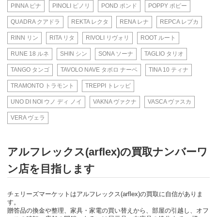
PINNA ピナ
PINOLI ピノリ
POND ポンド
POPPY ポピー
QUADRA クアドラ
REKTA レクタ
RENA レナ
REPCA レプカ
RINN リン
RITA リタ
RIVOLI リヴォリ
ROOT ルート
RUNE 18 ルネ
SHIN シン
SONA ソーナ
TAGLIO タリオ
TANGO タンゴ
TAVOLO NAVE タボロ ナーベ
TINA 10 ティナ
TRAMONTO トラモント
TREPPI トレッピ
UNO DI NOI ウノ ディ ノイ
VAKNA ヴァクナ
VASCA ヴァスカ
VERA ヴェラ
アルフレックス(arflex)の買取ナンバーワ
ン店を目指します
チェリーズマーケットはアルフレックス(arflex)の買取に自信がありま
す。
贈答品の換金や整理、家具・家電の買い替えから、部屋の引越し、オフ