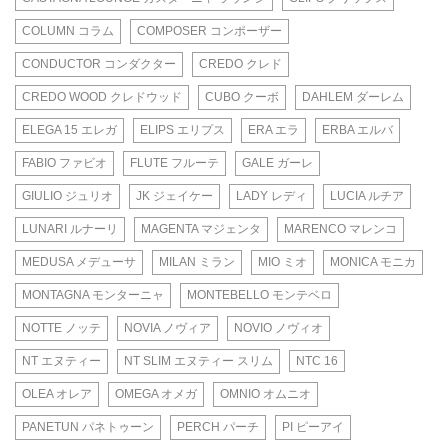
COLUMN コラム
COMPOSER コンポーザー
CONDUCTOR コンダクター
CREDO クレド
CREDO WOOD クレドウッド
CUBO クーボ
DAHLEM ダーレム
ELEGA 15 エレガ
ELIPS エリプス
ERA エラ
ERBA エルバ
FABIO ファビオ
FLUTE フルーテ
GALE ガーレ
GIULIO ジュリオ
JK ジェイケー
LADY レディ
LUCIA ルチア
LUNARI ルナーリ
MAGENTA マジェンタ
MARENCO マレンコ
MEDUSA メデューサ
MILAN ミラン
MIO ミオ
MONICA モニカ
MONTAGNA モンターニャ
MONTEBELLO モンテベロ
NOTTE ノッテ
NOVIA ノヴィア
NOVIO ノヴィオ
NT エヌティー
NT SLIM エヌティー スリム
NTC 16
OLEA オレア
OMEGA オメガ
OMNIO オムニオ
PANETUN パネトゥーン
PERCH パーチ
PI ピーアイ