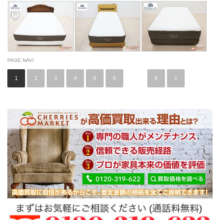
PAGE NAVI
1
2
3
4
5
6
…
8
»