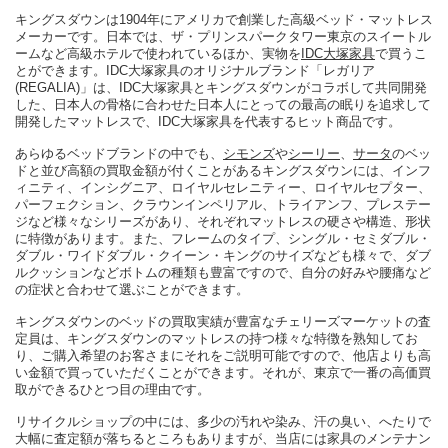
キングスダウンは1904年にアメリカで創業した高級ベッド・マットレス
メーカーです。日本では、ザ・プリンスパークタワー東京のスイートル
ームなど高級ホテルで使われているほか、実物を
IDC大塚家具
で買うこ
とができます。IDC大塚家具のオリジナルブランド「レガリア
(REGALIA)」は、IDC大塚家具とキングスダウンがコラボして共同開発
した、日本人の骨格に合わせた日本人にとっての最高の眠りを追求して
開発したマットレスで、IDC大塚家具を代表するヒット商品です。
あらゆるベッドブランドの中でも、
シモンズ
や
シーリー
、
サータ
のベッ
ドと並び高額の買取金額が付くことがあるキングスダウンには、インフ
ィニティ、インシグニア、ロイヤルセレニティー、ロイヤルセプター、
パーフェクション、クラウンインペリアル、トライアンフ、プレステー
ジなど様々なシリーズがあり、それぞれマットレスの硬さや構造、形状
に特徴があります。また、フレームのタイプ、シングル・セミダブル・
ダブル・ワイドダブル・クイーン・キングのサイズなども様々で、ダブ
ルクッションなどボトムの種類も豊富ですので、自分の好みや腰痛など
の症状と合わせて選ぶことができます。
キングスダウンのベッドの買取実績が豊富なチェリーズマーケットの査
定員は、キングスダウンのマットレスの持つ様々な特徴を熟知してお
り、ご購入希望のお客さまにそれをご説明可能ですので、他店よりも高
い金額で買っていただくことができます。それが、東京で一番の高価買
取ができるひとつ目の理由です。
リサイクルショップの中には、多少の汚れや染み、汗の臭い、へたりで
大幅に査定額が落ちるところもありますが、当店には家具のメンテナン