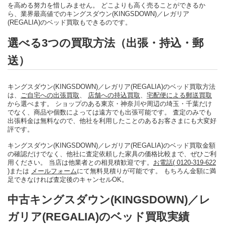
を高める努力を惜しみません。 どこよりも高く売ることができるか
ら、業界最高値でのキングスダウン(KINGSDOWN)／レガリア
(REGALIA)のベッド買取もできるのです。
選べる3つの買取方法（出張・持込・郵
送）
キングスダウン(KINGSDOWN)／レガリア(REGALIA)のベッド買取方法
は、
ご自宅への出張買取
、
店舗への持込買取
、
宅配便による郵送買取
から選べます。 ショップのある東京・神奈川や周辺の埼玉・千葉だけ
でなく、商品や個数によっては遠方でも出張可能です。 査定のみでも
出張料金は無料なので、他社を利用したことのあるお客さまにも大変好
評です。
キングスダウン(KINGSDOWN)／レガリア(REGALIA)のベッド買取金額
の確認だけでなく、他社に査定依頼した家具の価格比較まで、ぜひご利
用ください。 当店は他業者との相見積歓迎です。
お電話( 0120-319-622
)
または
メールフォーム
にて無料見積りが可能です。 もちろん金額に満
足できなければ査定後のキャンセルOK。
中古キングスダウン(KINGSDOWN)／レ
ガリア(REGALIA)のベッド買取実績