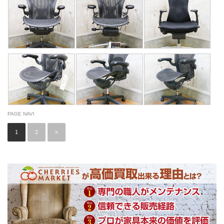
PAGE NAVI
1
2
»