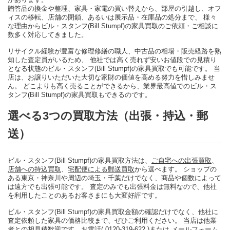
贈答品の換金や整理、家具・家電の買い替えから、部屋の引越し、オフ
ィスの移転、店舗の閉鎖、あるいは展示品・在庫品の処分まで、 様々
な理由からビル・スタンフ(Bill Stumpf)の家具買取のご依頼・ご相談に
数多く対応してきました。
リサイクル経験が豊富な修理修繕の職人、中古品の相場・販売経路を熟
知した査定員がいるため、 他社では高く売れず安いお値段での見積り
となる状態のビル・スタンフ(Bill Stumpf)の家具買取でも可能です。 当
店は、お譲りいただいた大切な家財の価値を高める努力を惜しみませ
ん。 どこよりも高く売ることができるから、業界最高値でのビル・ス
タンフ(Bill Stumpf)の家具買取もできるのです。
選べる3つの買取方法（出張・持込・郵
送）
ビル・スタンフ(Bill Stumpf)の家具買取方法は、
ご自宅への出張買取
、
店舗への持込買取
、
宅配便による郵送買取
から選べます。 ショップの
ある東京・神奈川や周辺の埼玉・千葉だけでなく、商品や個数によって
は遠方でも出張可能です。 査定のみでも出張料金は無料なので、他社
を利用したことのあるお客さまにも大変好評です。
ビル・スタンフ(Bill Stumpf)の家具買取金額の確認だけでなく、他社に
査定依頼した家具の価格比較まで、ぜひご利用ください。 当店は他業
者との相見積歓迎です。
お電話( 0120-319-622 )
または
メールフォーム