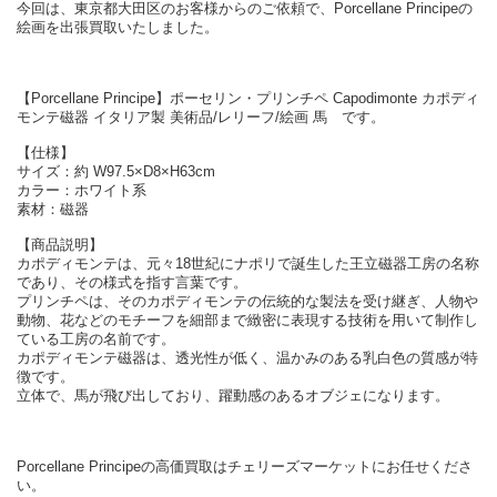
今回は、東京都大田区のお客様からのご依頼で、Porcellane Principeの
絵画を出張買取いたしました。
【Porcellane Principe】ポーセリン・プリンチペ Capodimonte カポディ
モンテ磁器 イタリア製 美術品/レリーフ/絵画 馬 です。
【仕様】
サイズ：約 W97.5×D8×H63cm
カラー：ホワイト系
素材：磁器
【商品説明】
カポディモンテは、元々18世紀にナポリで誕生した王立磁器工房の名称
であり、その様式を指す言葉です。
プリンチペは、そのカポディモンテの伝統的な製法を受け継ぎ、人物や
動物、花などのモチーフを細部まで緻密に表現する技術を用いて制作し
ている工房の名前です。
カポディモンテ磁器は、透光性が低く、温かみのある乳白色の質感が特
徴です。
立体で、馬が飛び出しており、躍動感のあるオブジェになります。
Porcellane Principeの高価買取はチェリーズマーケットにお任せくださ
い。