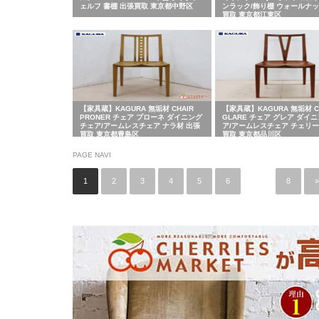
ェルフ 書棚 出張買取 東京都中野区
ンラック/飾り棚 ウォールナッ
買取 東京都江東区
【家具蔵】KAGURA 無垢材 CHAIR
【家具蔵】KAGURA 無垢材 C
PRONER チェア プローネ ダイニング
GLARE チェア グレア ダイ
チェア/アームレスチェア ナラ材 出張
ア/アームレスチェア チェリー
買取 東京都豊島区
買取 東京都品川区
PAGE NAVI
1
2
3
4
5
6
…
8
»