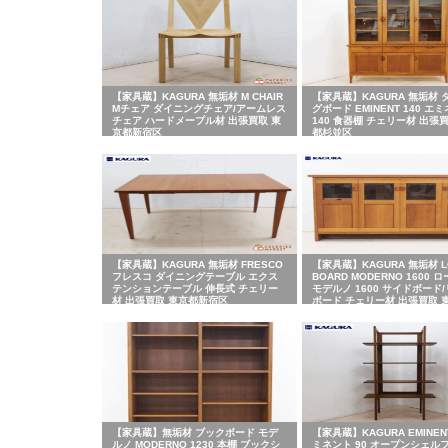
【家具蔵】KAGURA 無垢材 M CHAIR
【家具蔵】KAGURA 無垢材 
Mチェア ダイニングチェア/アームレス
グボード EMINENT 140 エ
チェア ハードメープル材 出張買取 東
140 食器棚 チェリー材 出張
京都新宿区
都杉並区
【家具蔵】KAGURA 無垢材 FRESCO
【家具蔵】KAGURA 無垢材 L
フレスコ ダイニングテーブル エクス
BOARD MODERNO 1600 
テンションテーブル 伸長式 チェリー
モデルノ 1600 サイドボード
材 出張買取 東京都新宿区
ボード チェリー材 出張買取 
野区
【家具蔵】無垢材 ブックボード モデ
【家具蔵】KAGURA EMINENT
ルノ MODERNO 1230 本棚 ブックシ
ミネント 90 オープンシェル