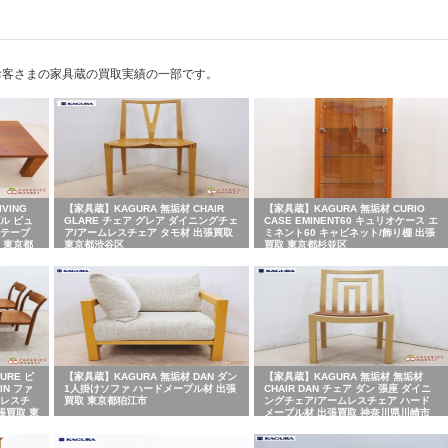
お客さまの家具蔵の買取実績の一部です。
VING
【家具蔵】KAGURA 無垢材 CHAIR
【家具蔵】KAGURA 無垢材 CURIO
ブル ピュ
GLARE チェア グレア ダイニングチェ
CASE EMINENT60 キュリオケース エ
ーテーブ
ア/アームレスチェア タモ材 出張買取
ミネント60 キャビネット/飾り棚 出張
 東京都
東京都渋谷区
買取 東京都杉並区
URE ピ
【家具蔵】KAGURA 無垢材 DAN ダン
【家具蔵】KAGURA 無垢材 無垢材
N ファ
1人掛けソファ ハードメープル材 出張
CHAIR DAN チェア ダン 張座 ダイニ
ムレスチ
買取 東京都狛江市
ングチェア/アームレスチェア ハード
張買取 東
メープル材 出張買取 神奈川県川崎市
川崎区