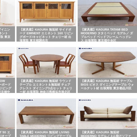
ダイニン
【家具蔵】KAGURA 無垢材 サイドボ
【家具蔵】KAGURA TATAMI BED
ミネント
ード EMINENT エミネント 160 リビン
MODERNO タタミベッド モデルノ ダ
買取 東京
グボード/キャビネット チェリー材 出
ブルベッド ベッドフレーム ヘッドレ
張買取 東京都調布市
ス 出張買取 東京都中央区
OW
【家具蔵】KAGURA 無垢材 ラウンド
【家具蔵】KAGURA 無垢材 テーブル
ローボード
テーブル エミネント＆無垢材 チェア
BIOS ビオス ダイニングテーブル ウォ
/リビング
クレスト ダイニング3点セット チェリ
ールナット材 出張買取 東京都品川区
東京都中
ー材 出張買取 神奈川県横浜市港北区
 90 エ
【家具蔵】KAGURA 無垢材 LIVING
【家具蔵】KAGURA 無垢材
フ/オープ
TABLE MODERNO リビングテーブル
MODERNO モデルノ 3人掛けソファ