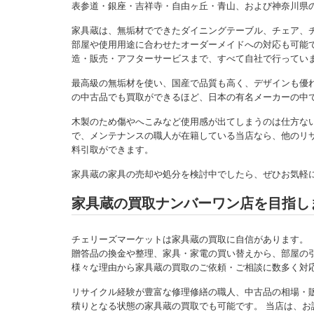
表参道・銀座・吉祥寺・自由ヶ丘・青山、および神奈川県
家具蔵は、無垢材でできたダイニングテーブル、チェア、
部屋や使用用途に合わせたオーダーメイドへの対応も可能
造・販売・アフターサービスまで、すべて自社で行ってい
最高級の無垢材を使い、国産で品質も高く、デザインも優れ
の中古品でも買取ができるほど、日本の有名メーカーの中
木製のため傷やへこみなど使用感が出てしまうのは仕方な
で、メンテナンスの職人が在籍している当店なら、他のリ
料引取ができます。
家具蔵の家具の売却や処分を検討中でしたら、ぜひお気軽
家具蔵の買取ナンバーワン店を目指し
チェリーズマーケットは家具蔵の買取に自信があります。
贈答品の換金や整理、家具・家電の買い替えから、部屋の
様々な理由から家具蔵の買取のご依頼・ご相談に数多く対
リサイクル経験が豊富な修理修繕の職人、中古品の相場・
積りとなる状態の家具蔵の買取でも可能です。 当店は、お