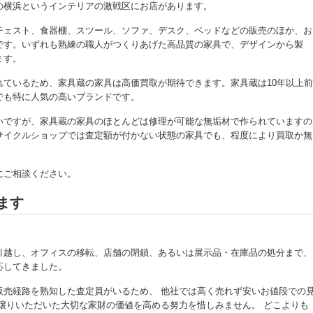
の横浜というインテリアの激戦区にお店があります。
チェスト、食器棚、スツール、ソファ、デスク、ベッドなどの販売のほか、お
です。いずれも熟練の職人がつくりあげた高品質の家具で、デザインから製
ます。
ているため、家具蔵の家具は高価買取が期待できます。家具蔵は10年以上前
でも特に人気の高いブランドです。
いですが、家具蔵の家具のほとんどは修理が可能な無垢材で作られていますの
サイクルショップでは査定額が付かない状態の家具でも、程度により買取か無
にご相談ください。
ます
引越し、オフィスの移転、店舗の閉鎖、あるいは展示品・在庫品の処分まで、
応してきました。
販売経路を熟知した査定員がいるため、 他社では高く売れず安いお値段での
譲りいただいた大切な家財の価値を高める努力を惜しみません。 どこよりも