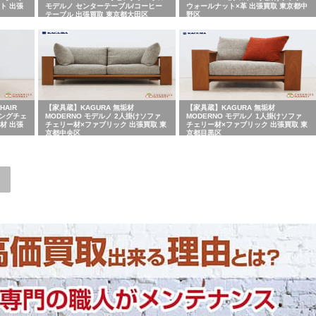
ト 出張
モデルノ センターテーブル/コーヒー
ウォールナット×革 出張買取 東京都中
テーブル 出張買取 東京都大田区
野区
HAIR
【家具蔵】KAGURA 無垢材
【家具蔵】KAGURA 無垢材
ニングチェ
MODERNO モデルノ 2人掛けソファ
MODERNO モデルノ 1人掛けソファ
材 出張
チェリー材×ファブリック 出張買取 東
チェリー材×ファブリック 出張買取 東
京都中央区
京都目黒区