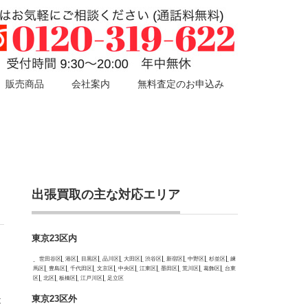
販売商品
会社案内
無料査定のお申込み
出張買取の主な対応エリア
東京23区内
世田谷区
港区
目黒区
品川区
大田区
渋谷区
新宿区
中野区
杉並区
練
馬区
豊島区
千代田区
文京区
中央区
江東区
墨田区
荒川区
葛飾区
台東
区
北区
板橋区
江戸川区
足立区
東京23区外
は