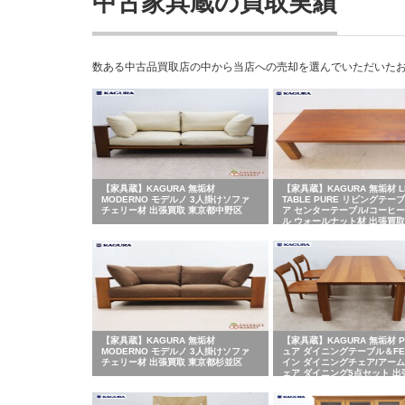
中古家具蔵の買取実績
数ある中古品買取店の中から当店への売却を選んでいただいた
【家具蔵】KAGURA 無垢材
【家具蔵】KAGURA 無垢材 LI
MODERNO モデルノ 3人掛けソファ
TABLE PURE リビングテー
チェリー材 出張買取 東京都中野区
ア センターテーブル/コーヒ
ル ウォールナット材 出張買取
新宿区
【家具蔵】KAGURA 無垢材
【家具蔵】KAGURA 無垢材 P
MODERNO モデルノ 3人掛けソファ
ュア ダイニングテーブル＆FEI
チェリー材 出張買取 東京都杉並区
イン ダイニングチェア/アー
ェア ダイニング5点セット 出
京都新宿区