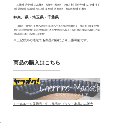
三鷹市
府中市
武蔵野市
吉祥寺
国立市
小金井市
国分寺市
立川市
小平
市
調布市
稲城市
狛江市
多摩市
西東京市
東久留米市
町田市
神奈川県・埼玉県・千葉県
川崎市（麻生区/多摩区/宮前区/高津区/中原区/幸区/川崎区）
横浜市（青葉区/都
筑区/港北区/鶴見区/緑区/神奈川区/西区/中区/南区/保土ヶ谷区/旭区/瀬谷区/泉区/戸塚
区/港南区/磯子区/栄区/金沢区）
※上記以外の地域でも商品内容により出張可能です。
商品の購入はこちら
モデルルーム展示品・中古美品のブランド家具のみ販売
見