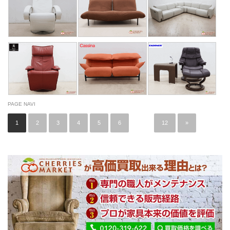
PAGE NAVI
1
2
3
4
5
6
…
12
»