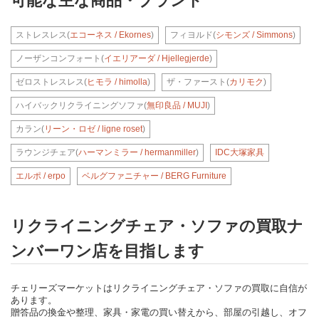
可能な主な商品・ブランド
ストレスレス(
エコーネス / Ekornes
)
フィヨルド(
シモンズ / Simmons
)
ノーザンコンフォート(
イエリアーダ / Hjellegjerde
)
ゼロストレスレス(
ヒモラ / himolla
)
ザ・ファースト(
カリモク
)
ハイバックリクライニングソファ(
無印良品 / MUJI
)
カラン(
リーン・ロゼ / ligne roset
)
ラウンジチェア(
ハーマンミラー / hermanmiller
)
IDC大塚家具
エルポ / erpo
ベルグファニチャー / BERG Furniture
リクライニングチェア・ソファの買取ナ
ンバーワン店を目指します
チェリーズマーケットはリクライニングチェア・ソファの買取に自信が
あります。
贈答品の換金や整理、家具・家電の買い替えから、部屋の引越し、オフ