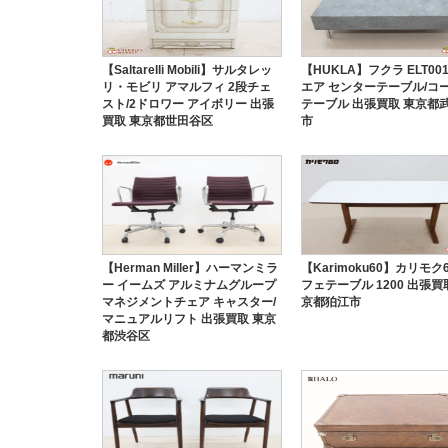
【Saltarelli Mobili】サルタレッ
【HUKLA】フクラ ELT00
リ・モビリ アマルフィ 2段チェ
エア センターテーブル/コ
スト/2ドロワー アイボリー 出張
テーブル 出張買取 東京都
買取 東京都世田谷区
市
【Herman Miller】ハーマンミラ
【Karimoku60】カリモク6
ー イームズ アルミナムグループ
フェテーブル 1200 出張買
マネジメントチェア キャスター/
京都狛江市
マニュアルリフト 出張買取 東京
都渋谷区