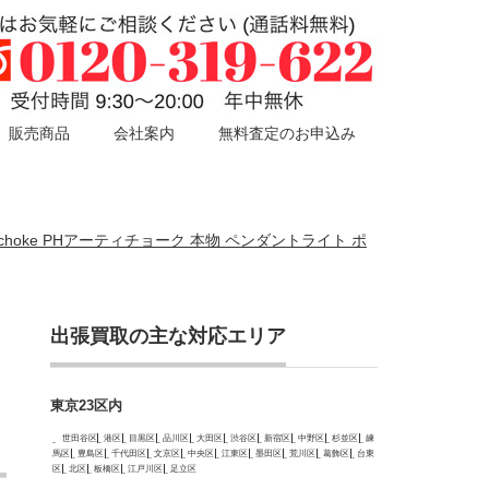
販売商品
会社案内
無料査定のお申込み
Artichoke PHアーティチョーク 本物 ペンダントライト ポ
出張買取の主な対応エリア
東京23区内
世田谷区
港区
目黒区
品川区
大田区
渋谷区
新宿区
中野区
杉並区
練
馬区
豊島区
千代田区
文京区
中央区
江東区
墨田区
荒川区
葛飾区
台東
区
北区
板橋区
江戸川区
足立区