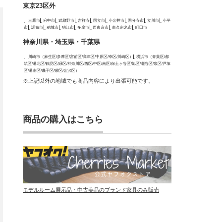
東京23区外
三鷹市
府中市
武蔵野市
吉祥寺
国立市
小金井市
国分寺市
立川市
小平
市
調布市
稲城市
狛江市
多摩市
西東京市
東久留米市
町田市
神奈川県・埼玉県・千葉県
川崎市（麻生区/多摩区/宮前区/高津区/中原区/幸区/川崎区）
横浜市（青葉区/都
筑区/港北区/鶴見区/緑区/神奈川区/西区/中区/南区/保土ヶ谷区/旭区/瀬谷区/泉区/戸塚
区/港南区/磯子区/栄区/金沢区）
※上記以外の地域でも商品内容により出張可能です。
商品の購入はこちら
モデルルーム展示品・中古美品のブランド家具のみ販売