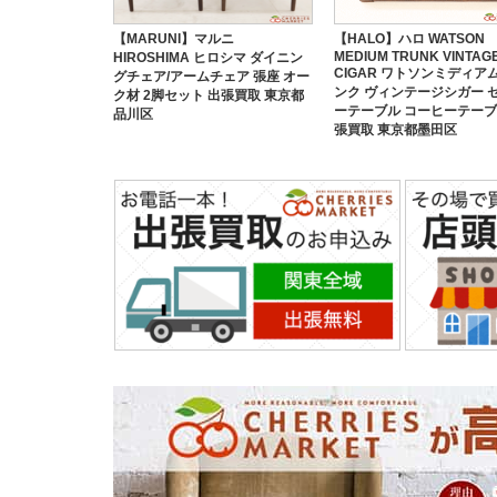
【MARUNI】マルニ
【HALO】ハロ WATSON
MEDIUM TRUNK VINTAG
HIROSHIMA ヒロシマ ダイニン
CIGAR ワトソンミディア
グチェア/アームチェア 張座 オー
ンク ヴィンテージシガー 
ク材 2脚セット 出張買取 東京都
ーテーブル コーヒーテーブ
品川区
張買取 東京都墨田区