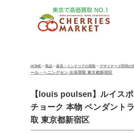
HOME
>
商品
>
家具・インテリアの買取
>
デザイナーズ照明の
ール・ヘニングセン 出張買取 東京都新宿区
【louis poulsen】ルイス
チョーク 本物 ペンダント
取 東京都新宿区