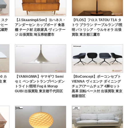
1 スク
【J.Skaaning&Son】ヨハネス・
【FLOS】フロス TATOU T1A タ
ーヒー
アンダーセン カップボード 食器
トウ ブラウン テーブルランプ/照
武蔵野
棚 チーク材 北欧家具 ヴィンテー
明 パトリシア・ウルキオラ 出張
ジ 出張買取 埼玉県朝霞市
買取 東京都三鷹市
0 カ
【YAMAGIWA】ヤマギワ Semi
【BoConcept】ボーコンセプト
取 東
セミ ペンダントランプ/ペンダン
VIENNA ヴィエンナ ダイニング
トライト/照明 Fog & Morup
チェア/アームチェア 4脚セット
GUBI 出張買取 東京都千代田区
黒革 回転ベース付 出張買取 東京
都新宿区