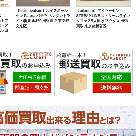
【louis poulsen】ルイスポール
【eilersen】アイラーセン
E
セン Patera パテラ ペンダントラ
STREAMLINE ストリームライン
ムトラ
イト/照明 Φ450 出張買取 東京都
ソファ 2.5人掛け アクタス 出張
センタ
文京区
買取 東京都新宿区
ル 出