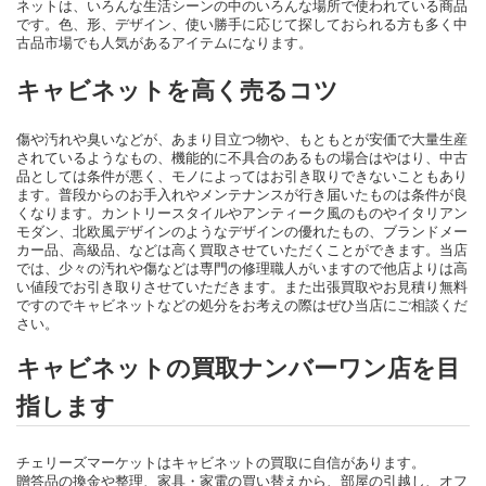
ネットは、いろんな生活シーンの中のいろんな場所で使われている商品
です。色、形、デザイン、使い勝手に応じて探しておられる方も多く中
古品市場でも人気があるアイテムになります。
キャビネットを高く売るコツ
傷や汚れや臭いなどが、あまり目立つ物や、もともとが安価で大量生産
されているようなもの、機能的に不具合のあるもの場合はやはり、中古
品としては条件が悪く、モノによってはお引き取りできないこともあり
ます。普段からのお手入れやメンテナンスが行き届いたものは条件が良
くなります。カントリースタイルやアンティーク風のものやイタリアン
モダン、北欧風デザインのようなデザインの優れたもの、ブランドメー
カー品、高級品、などは高く買取させていただくことができます。当店
では、少々の汚れや傷などは専門の修理職人がいますので他店よりは高
い値段でお引き取りさせていただきます。また出張買取やお見積り無料
ですのでキャビネットなどの処分をお考えの際はぜひ当店にご相談くだ
さい。
キャビネットの買取ナンバーワン店を目
指します
チェリーズマーケットはキャビネットの買取に自信があります。
贈答品の換金や整理、家具・家電の買い替えから、部屋の引越し、オフ