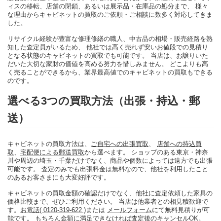
ィスの移転、店舗の閉鎖、あるいは展示品・在庫品の処分まで、 様々
な理由からキャビネットの買取のご依頼・ご相談に数多く対応してきま
した。
リサイクル経験が豊富な修理修繕の職人、中古品の相場・販売経路を熟
知した査定員がいるため、 他社では高く売れず安いお値段での見積り
となる状態のキャビネットの買取でも可能です。 当店は、お譲りいた
だいた大切な家財の価値を高める努力を惜しみません。 どこよりも高
く売ることができるから、業界最高値でのキャビネットの買取もできる
のです。
選べる3つの買取方法（出張・持込・郵
送）
キャビネットの買取方法は、
ご自宅への出張買取
、
店舗への持込買
取
、
宅配便による郵送買取
から選べます。 ショップのある東京・神奈
川や周辺の埼玉・千葉だけでなく、商品や個数によっては遠方でも出張
可能です。 査定のみでも出張料金は無料なので、他社を利用したこと
のあるお客さまにも大変好評です。
キャビネットの買取金額の確認だけでなく、他社に査定依頼した家具の
価格比較まで、ぜひご利用ください。 当店は他業者との相見積歓迎で
す。
お電話( 0120-319-622 )
または
メールフォーム
にて無料見積りが可
能です。 もちろん金額に満足できなければ査定後のキャンセルOK。