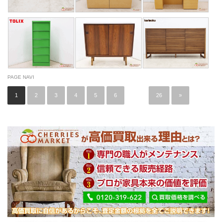
PAGE NAVI
1
2
3
4
5
6
…
26
»