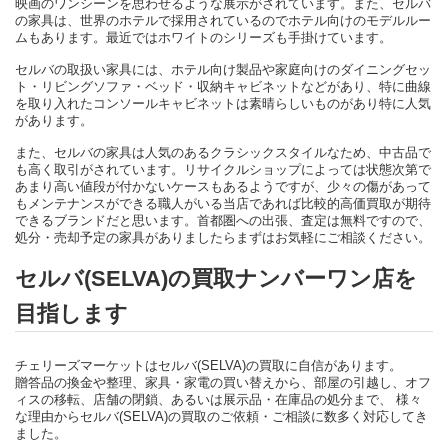
映画のワンシーンを思わせるような展示がされています。また、セルバ
の家具は、世界のホテルで採用されているのでホテル向けのモデルルー
ムもあります。最近ではホワイトのシリーズも手掛けています。
セルバの取扱い家具には、ホテル向け製品や家庭向けのダイニングセッ
ト・リビングソファ・ベッド・収納キャビネットなどがあり、特に曲線
を取り入れたコンソールキャビネットは素晴らしいものがあり特に人気
があります。
また、セルバの家具は人気のあるクラシックスタイルなため、中古品で
も高く取引がされています。リサイクルショップによっては状態次第で
あまり高い値段が付かないケースもあるようですが、少々の傷があって
もメンテナンスができる職人がいる当店であれば比較的高価買取が期待
できるブランドだと思います。首都圏への出張、査定は無料ですので、
処分・売却予定の家具がありましたらまずはお気軽にご相談ください。
セルバ(SELVA)の買取ナンバーワン店を
目指します
チェリーズマーケットはセルバ(SELVA)の買取に自信があります。
贈答品の換金や整理、家具・家電の買い替えから、部屋の引越し、オフ
ィスの移転、店舗の閉鎖、あるいは展示品・在庫品の処分まで、 様々
な理由からセルバ(SELVA)の買取のご依頼・ご相談に数多く対応してき
ました。