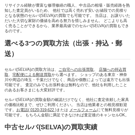
リサイクル経験が豊富な修理修繕の職人、中古品の相場・販売経路を熟
知した査定員がいるため、 他社では高く売れず安いお値段での見積り
となる状態のセルバ(SELVA)の買取でも可能です。 当店は、お譲りいた
だいた大切な家財の価値を高める努力を惜しみません。 どこよりも高
く売ることができるから、業界最高値でのセルバ(SELVA)の買取もでき
るのです。
選べる3つの買取方法（出張・持込・郵
送）
セルバ(SELVA)の買取方法は、
ご自宅への出張買取
、
店舗への持込買
取
、
宅配便による郵送買取
から選べます。 ショップのある東京・神奈
川や周辺の埼玉・千葉だけでなく、商品や個数によっては遠方でも出張
可能です。 査定のみでも出張料金は無料なので、他社を利用したこと
のあるお客さまにも大変好評です。
セルバ(SELVA)の買取金額の確認だけでなく、他社に査定依頼した家具
の価格比較まで、ぜひご利用ください。 当店は他業者との相見積歓迎
です。
お電話( 0120-319-622 )
または
メールフォーム
にて無料見積りが
可能です。 もちろん金額に満足できなければ査定後のキャンセルOK。
中古セルバ(SELVA)の買取実績