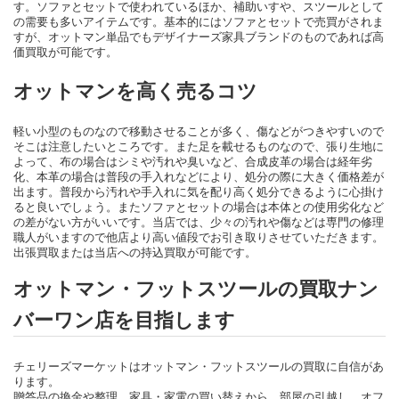
す。ソファとセットで使われているほか、補助いすや、スツールとして
の需要も多いアイテムです。基本的にはソファとセットで売買がされま
すが、オットマン単品でもデザイナーズ家具ブランドのものであれば高
価買取が可能です。
オットマンを高く売るコツ
軽い小型のものなので移動させることが多く、傷などがつきやすいので
そこは注意したいところです。また足を載せるものなので、張り生地に
よって、布の場合はシミや汚れや臭いなど、合成皮革の場合は経年劣
化、本革の場合は普段の手入れなどにより、処分の際に大きく価格差が
出ます。普段から汚れや手入れに気を配り高く処分できるように心掛け
ると良いでしょう。またソファとセットの場合は本体との使用劣化など
の差がない方がいいです。当店では、少々の汚れや傷などは専門の修理
職人がいますので他店より高い値段でお引き取りさせていただきます。
出張買取または当店への持込買取が可能です。
オットマン・フットスツールの買取ナン
バーワン店を目指します
チェリーズマーケットはオットマン・フットスツールの買取に自信があ
ります。
贈答品の換金や整理、家具・家電の買い替えから、部屋の引越し、オフ