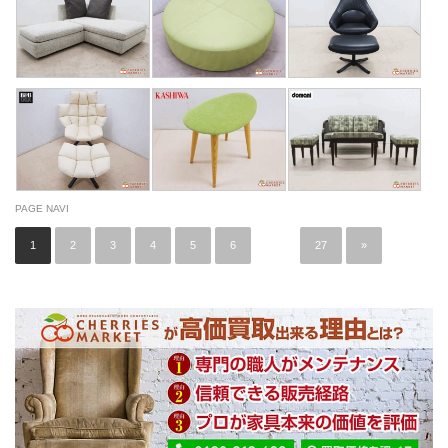
PAGE NAVI
1
2
3
4
5
6
…
27
»