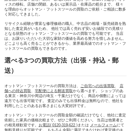
ィスの移転、店舗の閉鎖、あるいは展示品・在庫品の処分まで、 様々
な理由からオットマン・フットスツールの買取のご依頼・ご相談に数多
く対応してきました。
リサイクル経験が豊富な修理修繕の職人、中古品の相場・販売経路を熟
知した査定員がいるため、 他社では高く売れず安いお値段での見積り
となる状態のオットマン・フットスツールの買取でも可能です。 当店
は、お譲りいただいた大切な家財の価値を高める努力を惜しみません。
どこよりも高く売ることができるから、業界最高値でのオットマン・フ
ットスツールの買取もできるのです。
選べる3つの買取方法（出張・持込・郵
送）
オットマン・フットスツールの買取方法は、
ご自宅への出張買取
、
店
舗への持込買取
、
宅配便による郵送買取
から選べます。 ショップのあ
る東京・神奈川や周辺の埼玉・千葉だけでなく、商品や個数によっては
遠方でも出張可能です。 査定のみでも出張料金は無料なので、他社を
利用したことのあるお客さまにも大変好評です。
オットマン・フットスツールの買取金額の確認だけでなく、他社に査定
依頼した家具の価格比較まで、ぜひご利用ください。 当店は他業者と
の相見積歓迎です。
お電話( 0120-319-622 )
または
メールフォーム
にて
無料見積りが可能です。 もちろん金額に満足できなければ査定後のキ