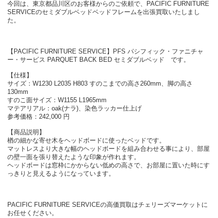
今回は、東京都品川区のお客様からのご依頼で、PACIFIC FURNITURE
SERVICEのセミダブルベッドベッドフレームを出張買取いたしまし
た。
【PACIFIC FURNITURE SERVICE】PFS パシフィック・ファニチャ
ー・サービス PARQUET BACK BED セミダブルベッド です。
【仕様】
サイズ：W1230 L2035 H803 すのこまでの高さ260mm、脚の高さ
130mm
すのこ面サイズ：W1155 L1965mm
マテアリアル：oak(ナラ)、染色ラッカー仕上げ
参考価格：242,000 円
【商品説明】
楢の細かな寄せ木をヘッドボードに使ったベッドです。
マットレスより大きな幅のヘッドボードを組み合わせる事により、部屋
の壁一面を張り替えたような印象が作れます。
ヘッドボードは窓枠にかからない低めの高さで、お部屋に置いた時にす
っきりと見えるようになっています。
PACIFIC FURNITURE SERVICEの高価買取はチェリーズマーケットに
お任せください。