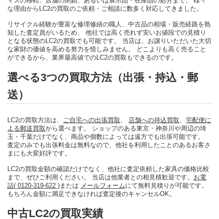
ィスの移転、店舗の閉鎖、あるいは展示品・在庫品の処分まで、 様々
な理由からLC2の買取のご依頼・ご相談に数多く対応してきました。
リサイクル経験が豊富な修理修繕の職人、中古品の相場・販売経路を熟
知した査定員がいるため、 他社では高く売れず安いお値段での見積り
となる状態のLC2の買取でも可能です。 当店は、お譲りいただいた大切
な家財の価値を高める努力を惜しみません。 どこよりも高く売ること
ができるから、業界最高値でのLC2の買取もできるのです。
選べる3つの買取方法（出張・持込・郵
送）
LC2の買取方法は、
ご自宅への出張買取
、
店舗への持込買取
、
宅配便に
よる郵送買取
から選べます。 ショップのある東京・神奈川や周辺の埼
玉・千葉だけでなく、商品や個数によっては遠方でも出張可能です。
査定のみでも出張料金は無料なので、他社を利用したことのあるお客さ
まにも大変好評です。
LC2の買取金額の確認だけでなく、他社に査定依頼した家具の価格比較
まで、ぜひご利用ください。 当店は他業者との相見積歓迎です。
お電
話( 0120-319-622 )
または
メールフォーム
にて無料見積りが可能です。
もちろん金額に満足できなければ査定後のキャンセルOK。
中古LC2の買取実績