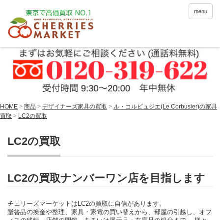
menu
HOME
>
商品
>
デザイナーズ家具の買取
>
ル・コルビュジエ(Le Corbusier)の家具
買取
>
LC2の買取
LC2の買取
LC2の買取ナンバーワン店を目指します
チェリーズマーケットはLC2の買取に自信があります。
贈答品の換金や整理、家具・家電の買い替えから、部屋の引越し、オフ