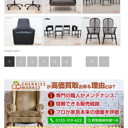
PAGE NAVI
1
2
3
4
5
6
…
27
»