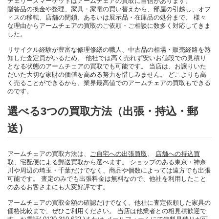
チェリーズマーケットはアームチェアの買取に自信があります。
贈答品の換金や整理、家具・家電の買い替えから、部屋の引越し、オフ
ィスの移転、店舗の閉鎖、あるいは展示品・在庫品の処分まで、 様々
な理由からアームチェアの買取のご依頼・ご相談に数多く対応してきま
した。
リサイクル経験が豊富な修理修繕の職人、中古品の相場・販売経路を熟
知した査定員がいるため、 他社では高く売れず安いお値段での見積り
となる状態のアームチェアの買取でも可能です。 当店は、お譲りいた
だいた大切な家財の価値を高める努力を惜しみません。 どこよりも高
く売ることができるから、業界最高値でのアームチェアの買取もできる
のです。
選べる3つの買取方法（出張・持込・郵
送）
アームチェアの買取方法は、
ご自宅への出張買取
、
店舗への持込買
取
、
宅配便による郵送買取
から選べます。 ショップのある東京・神奈
川や周辺の埼玉・千葉だけでなく、商品や個数によっては遠方でも出張
可能です。 査定のみでも出張料金は無料なので、他社を利用したこと
のあるお客さまにも大変好評です。
アームチェアの買取金額の確認だけでなく、他社に査定依頼した家具の
価格比較まで、ぜひご利用ください。 当店は他業者との相見積歓迎で