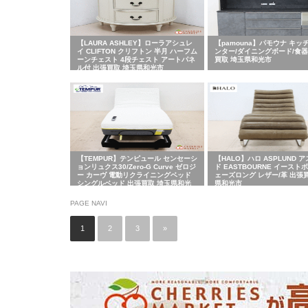
【LAURA ASHLEY】ローラアシュレ
【pamouna】パモウナ キッ
イ CLIFTON クリフトン 半月 ハーフム
ンター/ダイニングボード/食器
ーンチェスト 4段チェスト アートパネ
買取 埼玉県和光市
ル付 出張買取 埼玉県和光市
【TEMPUR】テンピュール センセーシ
【HALO】ハロ ASPLUND 
ョンリュクス30/Zero-G Curve ゼロジ
ド EASTBOURNE イースト
ー カーヴ 電動リクライニングベッド
ェーズロング レザー/革 出張
シングルベッド 出張買取 埼玉県和光
県和光市
市
PAGE NAVI
1
2
3
»