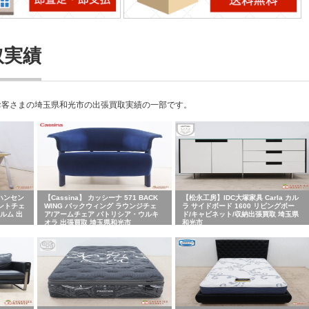
取実績
お客さまの埼玉県和光市の出張買取実績の一部です。
・ハンセン
【Cassina】 カッシーナ 571 BACK
【松永工房】IDC大塚家具 Carla カル
メントチェ
WING バックウィング ラウンジチェ
ラ サイドボード 1600 リビングボー
ルム 出
ア/アームチェア パトリシア・ウルキ
ド/キャビネット/収納出張買取 埼玉県
オラ 出張買取 埼玉県和光市
和光市