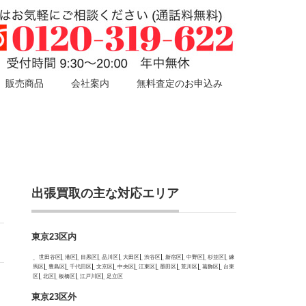
販売商品
会社案内
無料査定のお申込み
出張買取の主な対応エリア
東京23区内
世田谷区
港区
目黒区
品川区
大田区
渋谷区
新宿区
中野区
杉並区
練
馬区
豊島区
千代田区
文京区
中央区
江東区
墨田区
荒川区
葛飾区
台東
区
北区
板橋区
江戸川区
足立区
東京23区外