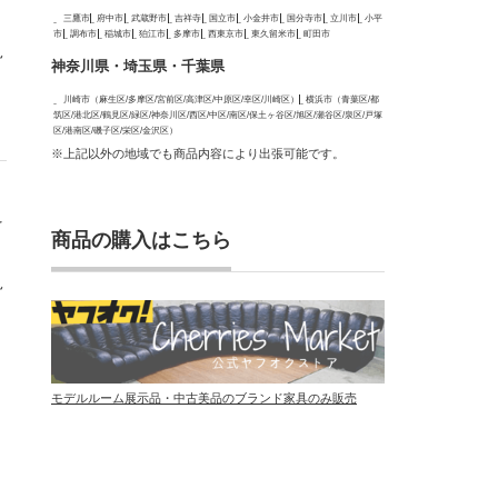
三鷹市
府中市
武蔵野市
吉祥寺
国立市
小金井市
国分寺市
立川市
小平
市
調布市
稲城市
狛江市
多摩市
西東京市
東久留米市
町田市
見
神奈川県・埼玉県・千葉県
川崎市（麻生区/多摩区/宮前区/高津区/中原区/幸区/川崎区）
横浜市（青葉区/都
筑区/港北区/鶴見区/緑区/神奈川区/西区/中区/南区/保土ヶ谷区/旭区/瀬谷区/泉区/戸塚
区/港南区/磯子区/栄区/金沢区）
※上記以外の地域でも商品内容により出張可能です。
を
商品の購入はこちら
見
モデルルーム展示品・中古美品のブランド家具のみ販売