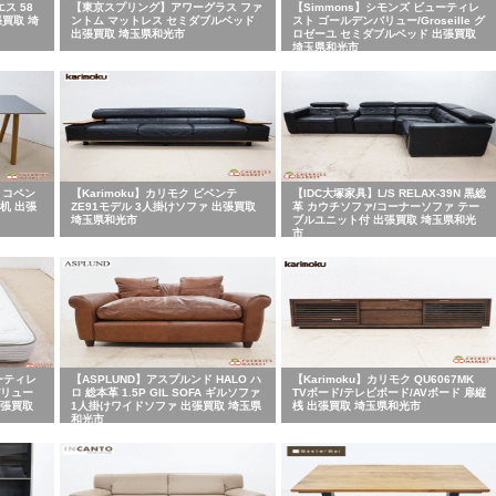
エス 58
【東京スプリング】アワーグラス ファ
【Simmons】シモンズ ビューティレ
張買取 埼
ントム マットレス セミダブルベッド
スト ゴールデンバリュー/Groseille グ
出張買取 埼玉県和光市
ロゼーユ セミダブルベッド 出張買取
埼玉県和光市
E コペン
【Karimoku】カリモク ビベンテ
【IDC大塚家具】L/S RELAX-39N 黒総
/机 出張
ZE91モデル 3人掛けソファ 出張買取
革 カウチソファ/コーナーソファ テー
埼玉県和光市
ブルユニット付 出張買取 埼玉県和光
市
ーティレ
【ASPLUND】アスプルンド HALO ハ
【Karimoku】カリモク QU6067MK
バリュー
ロ 総本革 1.5P GIL SOFA ギルソファ
TVボード/テレビボード/AVボード 扉縦
出張買取
1人掛けワイドソファ 出張買取 埼玉県
桟 出張買取 埼玉県和光市
和光市