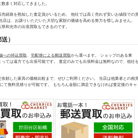
に数多く対応してきました。
販売経路を熟知した査定員がいるため、 他社では高く売れず安いお値段での
 当店は、お譲りいただいた大切な家財の価値を高める努力を惜しみません。
玉県和光市の出張買取もできるのです。
郵送）
舗への持込買取
、
宅配便による郵送買取
から選べます。 ショップのある東
よっては遠方でも出張可能です。 査定のみでも出張料金は無料なので、他社
定依頼した家具の価格比較まで、ぜひご利用ください。 当店は他業者との相
にて無料見積りが可能です。 もちろん金額に満足できなければ査定後のキャ