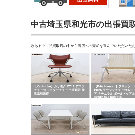
中古埼玉県和光市の出張買
数ある中古品買取店の中から当店への売却を選んでいただいた
【Karimoku】カリモク XT43 デスク
【Fritz Hansen】フリッツ
チェア/キャスターチェア 出張買取 埼
PK25 ラウンジチェア/エレ
玉県和光市
ア ナチュラル ポール・ケアホ
張買取 埼玉県和光市