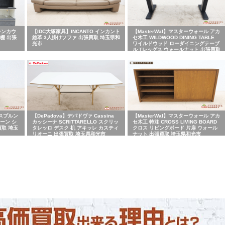
チンカウ
【IDC大塚家具】INCANTO インカント
【MasterWal】マスターウォール アカ
棚 出張
総革 3人掛けソファ 出張買取 埼玉県和
セ木工 WILDWOOD DINING TABLE
光市
ワイルドウッド ローダイニングテーブ
ル Tレッグス ウォールナット 出張買取
埼玉県和光市
アスプルン
【DePadova】デパドヴァ Cassina
【MasterWal】マスターウォール アカ
ボーン シ
カッシーナ SCRITTARELLO スクリッ
セ木工 特注 CROSS LIVING BOARD
買取 埼玉
タレッロ デスク 机 アキッレ カスティ
クロス リビングボード 片扉 ウォール
リオーニ 出張買取 埼玉県和光市
ナット 出張買取 埼玉県和光市