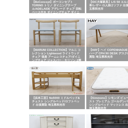
【BoConcept】ボーコンセプト
【IDC大塚家具】L/S 58 エル
TORINO トリノ ダイニングテーブ
革/レザー /3人掛けソファ 出
ル/ADELAIDE アデレード チェア 回転
玉県和光市
ベース付き ダイニングチェア ダイニ
ング5点セット 出張買取 埼玉県和光市
【MARUNI COLLECTION】マルニ コ
【HAY】ヘイ COPENHAGU
レクション Lightwood ライトウッド
ハーグ CPH 90 DESK デスク
チェア 張座 アームレスチェア/ダイニ
買取 埼玉県和光市
ングチェア ジャスパー・モリソン 2脚
セット 出張買取 埼玉県和光市
【浜本工芸】No5000 ミドルベッド&
【Simmons】シモンズ ビュ
チェスト シングルベッド/ロフトベッ
スト プレミアム ゴールデン
ド 出張買取 埼玉県和光市
シングルベッド マットレス 
埼玉県和光市