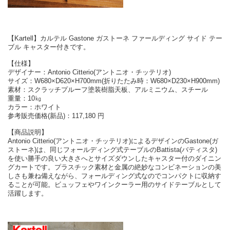
【Kartell】カルテル Gastone ガストーネ ファールディング サイド テー
ブル キャスター付きです。
【仕様】
デザイナー：Antonio Citterio(アントニオ・チッテリオ)
サイズ：W680×D620×H700mm(折りたたみ時：W680×D230×H900mm)
素材：スクラッチプルーフ塗装樹脂天板、アルミニウム、スチール
重量：10㎏
カラー：ホワイト
参考販売価格(新品)：117,180 円
【商品説明】
Antonio Citterio(アントニオ・チッテリオ)によるデザインのGastone(ガ
ストーネ)は、同じフォールディング式テーブルのBattista(バティスタ)
を使い勝手の良い大きさへとサイズダウンしたキャスター付のダイニン
グカートです。プラスチック素材と金属の絶妙なコンビネーションの美
しさも兼ね備えながら、フォールディング式なのでコンパクトに収納す
ることが可能。ビュッフェやワインクーラー用のサイドテーブルとして
活躍します。