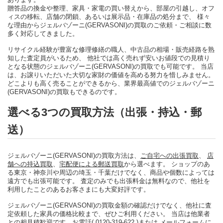
贈答品の換金や整理、家具・家電の買い替えから、部屋の引越し、オフ
ィスの移転、店舗の閉鎖、あるいは展示品・在庫品の処分まで、 様々
な理由からジェルバゾーニ(GERVASONI)の買取のご依頼・ご相談に数
多く対応してきました。
リサイクル経験が豊富な修理修繕の職人、中古品の相場・販売経路を熟
知した査定員がいるため、 他社では高く売れず安いお値段での見積り
となる状態のジェルバゾーニ(GERVASONI)の買取でも可能です。 当店
は、お譲りいただいた大切な家財の価値を高める努力を惜しみません。
どこよりも高く売ることができるから、業界最高値でのジェルバゾーニ
(GERVASONI)の買取もできるのです。
選べる3つの買取方法（出張・持込・郵
送）
ジェルバゾーニ(GERVASONI)の買取方法は、
ご自宅への出張買取
、
店
舗への持込買取
、
宅配便による郵送買取
から選べます。 ショップのあ
る東京・神奈川や周辺の埼玉・千葉だけでなく、商品や個数によっては
遠方でも出張可能です。 査定のみでも出張料金は無料なので、他社を
利用したことのあるお客さまにも大変好評です。
ジェルバゾーニ(GERVASONI)の買取金額の確認だけでなく、他社に査
定依頼した家具の価格比較まで、ぜひご利用ください。 当店は他業者
との相見積歓迎です。
お電話( 0120-319-622 )
または
メールフォーム
に