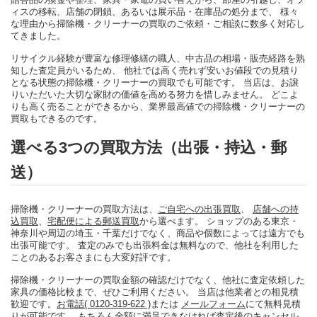
ィスの移転、店舗の閉鎖、あるいは展示品・在庫品の処分まで、 様々
な理由から掃除機・クリーナーの買取のご依頼・ご相談に数多く対応し
てきました。
リサイクル経験が豊富な修理修繕の職人、中古品の相場・販売経路を熟
知した査定員がいるため、 他社では高く売れず安いお値段での見積り
となる状態の掃除機・クリーナーの買取でも可能です。 当店は、お譲
りいただいた大切な家財の価値を高める努力を惜しみません。 どこよ
りも高く売ることができるから、業界最高値での掃除機・クリーナーの
買取もできるのです。
選べる3つの買取方法（出張・持込・郵
送）
掃除機・クリーナーの買取方法は、
ご自宅への出張買取
、
店舗への持
込買取
、
宅配便による郵送買取
から選べます。 ショップのある東京・
神奈川や周辺の埼玉・千葉だけでなく、商品や個数によっては遠方でも
出張可能です。 査定のみでも出張料金は無料なので、他社を利用した
ことのあるお客さまにも大変好評です。
掃除機・クリーナーの買取金額の確認だけでなく、他社に査定依頼した
家具の価格比較まで、ぜひご利用ください。 当店は他業者との相見積
歓迎です。
お電話( 0120-319-622 )
または
メールフォーム
にて無料見積
りが可能です。 もちろん金額に満足できなければ査定後のキャンセル