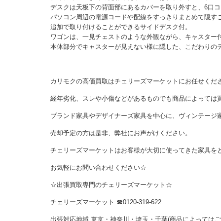
デスクは天板下の背面部にあるカバーを取り外すと、6口
パソコン周辺の電源コードや配線をすっきりまとめて隠す
追加で取り付けることができるサイドデスク付。
ワゴンは、一見チェストのような外観ながら、キャスター
本体部分でキャスターが見えない様に隠した、こだわりの
カリモクの高価買取はチェリーズマーケットにお任せくだ
経年劣化、スレや小傷などがあるものでも商品によっては
ブランド家具やデザイナーズ家具を中心に、ヴィンテージ
売却予定の方は是非、弊社にお声がけください。
チェリーズマーケットはお客様が大切に使ってきた家具を
お気軽にお問い合わせください☆
☆出張買取専門のチェリーズマーケット☆
チェリーズマーケット ☎︎0120-319-622
出張対応地域 東京・神奈川・埼玉・千葉(商品によっては