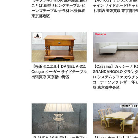
【キツツキ】HIDA 飛騨産業 森の
【ACTUS】アクタス SHIN
ことば 豆型リビングテーブル ビ
ャイン サイドボード/キャ
ーンズテーブル ナラ材 出張買取
ト/収納 出張買取 東京都中
東京都港区
【横浜ダニエル】DANIEL A-311
【Cassina】カッシーナ K
Cougar クーガー サイドテーブル
GRANDANGOLO グラン
出張買取 東京都中野区
ロ システムソファ カウチソ
コーナーソファ レザー/革 
取 東京都中央区
【LAURA ASHLEY】ローラアシ
【リン・ホーリン】リンホ