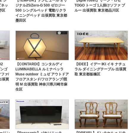
E シ
【TEMPUR】テンピュール オリ
【ligne roset】リーン・ロゼ
ビネッ
ジナル25/Zero-G 500 ゼロジー
TOGO トーゴ 1人掛けソファ ブ
野区
500 シングルベッド 電動リクラ
ルー 出張買取 東京都品川区
イニングベッド 出張買取 東京都
墨田区
02
【CONTARDI】コンタルディ
【IDEE】イデー IKI イキ ナチュ
ダンゴ
LUMINABELLA ルミナベッラ
ラル ダイニングテーブル 出張買
ファ/
Muse outdoor ミュゼ アウトドア
取 東京都板橋区
出張買
フロアスタンド/フロアランプ/照
明 M 出張買取 神奈川県川崎市麻
生区
ーリン
【Panasonic】パナソニック
【DREXEL】ドレクセル ヘリテ