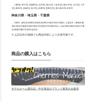
三鷹市
府中市
武蔵野市
吉祥寺
国立市
小金井市
国分寺市
立川市
小平
市
調布市
稲城市
狛江市
多摩市
西東京市
東久留米市
町田市
神奈川県・埼玉県・千葉県
川崎市（麻生区/多摩区/宮前区/高津区/中原区/幸区/川崎区）
横浜市（青葉区/都
筑区/港北区/鶴見区/緑区/神奈川区/西区/中区/南区/保土ヶ谷区/旭区/瀬谷区/泉区/戸塚
区/港南区/磯子区/栄区/金沢区）
※上記以外の地域でも商品内容により出張可能です。
商品の購入はこちら
モデルルーム展示品・中古美品のブランド家具のみ販売