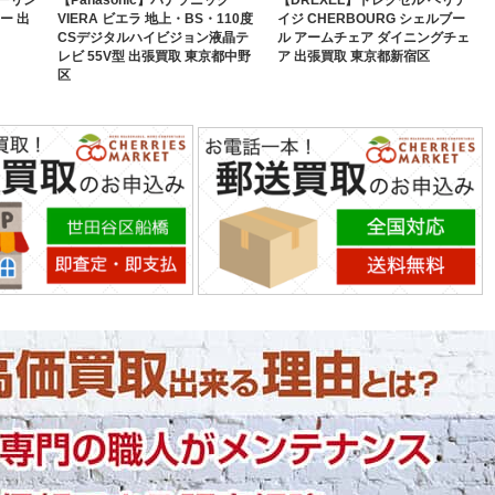
ー 出
VIERA ビエラ 地上・BS・110度
イジ CHERBOURG シェルブー
CSデジタルハイビジョン液晶テ
ル アームチェア ダイニングチェ
レビ 55V型 出張買取 東京都中野
ア 出張買取 東京都新宿区
区