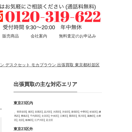
販売商品
会社案内
無料査定のお申込み
7 ワゴン デスクセット モカブラウン 出張買取 東京都杉並区
出張買取の主な対応エリア
東京23区内
世田谷区
港区
目黒区
品川区
大田区
渋谷区
新宿区
中野区
杉並区
練
馬区
豊島区
千代田区
文京区
中央区
江東区
墨田区
荒川区
葛飾区
台東
区
北区
板橋区
江戸川区
足立区
東京23区外