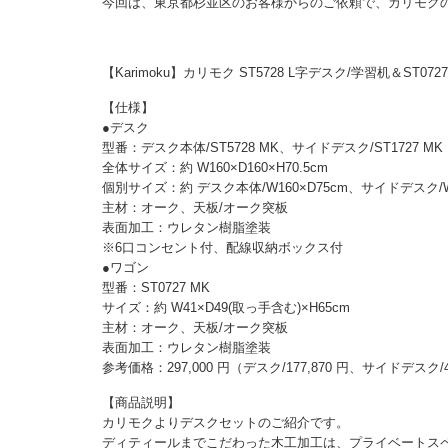
今回は、東京都杉並区のお客様からのご依頼で、カリモク
【Karimoku】カリモク ST5728 L字デスク/学習机＆ST
【仕様】
●デスク
型番：デスク本体/ST5728 MK、サイドデスク/ST1727 MK
全体サイズ：約 W160×D160×H70.5cm
個別サイズ：約 デスク本体/W160×D75cm、サイドデスク/W
主材：オーク、天板/オーク突板
表面加工：ウレタン樹脂塗装
※6口コンセント付、配線収納ボックス付
●ワゴン
型番：ST0727 MK
サイズ：約 W41×D49(取っ手含む)×H65cm
主材：オーク、天板/オーク突板
表面加工：ウレタン樹脂塗装
参考価格：297,000 円（デスク/177,870 円、サイドデスク/45
【商品説明】
カリモクよりデスクセットのご紹介です。
ディティールまでこだわった木工加工は、プライベートス