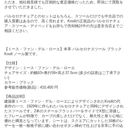
ただき、他社相見積でも圧倒的な査定価格だったため、即決にて買取を
させていただきました。
バルセロナチェアとのセットはもちろん、スツールだけでも中古品での
購入需要はあるので、高く売れます。Knollの正規品のバルセロナチェ
ア・スツール・デイベッドをお持ちで売却検討中の方は是非当店までご
相談ください。
【ミース・ファン・デル・ローエ】本革 バルセロナスツール ブラック
Knoll ノール製です。
【仕様】
デザイン：ミース・ファン・デル・ローエ
チェアサイズ：約幅63×奥行59×高さ37.5cm (多少の誤差はご了承下さ
い)
カラー：ブラック
参考販売価格(新品)：410,400 円
【商品説明】
建築家ミース・ファン・デル・ローエによりデザインされたKnollの代
表作の一つ、1929年に作られたバルセロナチェアと同時にデザインされ
たスツールです。2本のスチールフラットバーをサイドでX型に溶接し
たフレームが特徴で、カーブの美しさだけでなく、耐久性と座り心地に
優れた構造となっています。シートは、スクエアにカットした16枚のレ
ザーを一枚一枚格子状に縫い合わせボタン締めで仕上げる非常に手の込