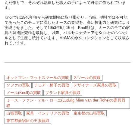
んだ作りで、それぞれ熟練した職人の手によって丹念に作られていま
す。
Knollでは1948年頃から研究開発に取り掛かり、当時、他社では不可能
であったこのチェアに課したミースの要望を、高い技術力と研究により
実現させました。そして1953年6月16日、Knoll社は、ミースの全ての家
具の製造販売権を取得し、以降、バルセロナチェアをKnoll社のシンボ
ルとして生産し続けています。MoMAの永久コレクションとして収蔵さ
れています。
オットマン・フットスツールの買取
スツールの買取
ソファの買取
チェア・椅子の買取
デザイナーズ家具の買取
ノール(Knoll)の買取
ブランド家具の買取
ミース・ファン・デル・ローエ(Ludwig Mies van der Rohe)の家具買
取
出張買取
家具・インテリアの買取
東京都の出張買取
東京都新宿区の出張買取