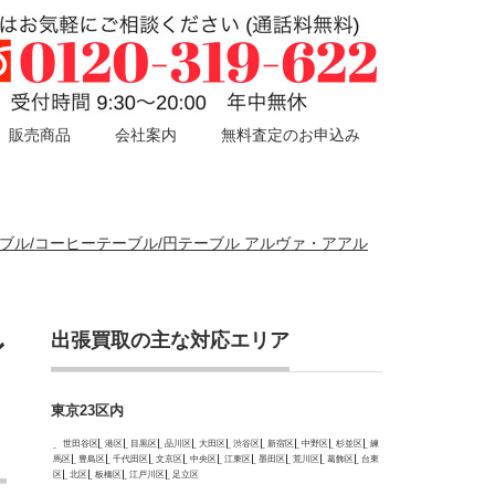
販売商品
会社案内
無料査定のお申込み
ウンドテーブル/コーヒーテーブル/円テーブル アルヴァ・アアル
出張買取の主な対応エリア
ン
東京23区内
世田谷区
港区
目黒区
品川区
大田区
渋谷区
新宿区
中野区
杉並区
練
馬区
豊島区
千代田区
文京区
中央区
江東区
墨田区
荒川区
葛飾区
台東
区
北区
板橋区
江戸川区
足立区