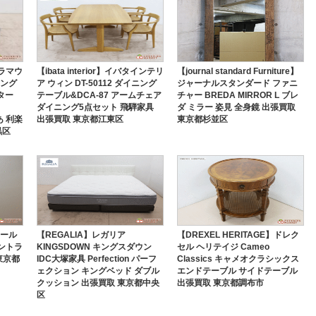
パラマウ
【ibata interior】イバタインテリ
【journal standard Furniture】
ニング
ア ウィン DT-50112 ダイニング
ジャーナルスタンダード ファニ
ター
テーブル&DCA-87 アームチェア
チャー BREDA MIRROR L ブレ
ダイニング5点セット 飛騨家具
ダ ミラー 姿見 全身鏡 出張買取
ちあ 利楽
出張買取 東京都江東区
東京都杉並区
黒区
ポール
【REGALIA】レガリア
【DREXEL HERITAGE】ドレク
ダントラ
KINGSDOWN キングスダウン
セル ヘリテイジ Cameo
 東京都
IDC大塚家具 Perfection パーフ
Classics キャメオクラシックス
ェクション キングベッド ダブル
エンドテーブル サイドテーブル
クッション 出張買取 東京都中央
出張買取 東京都調布市
区