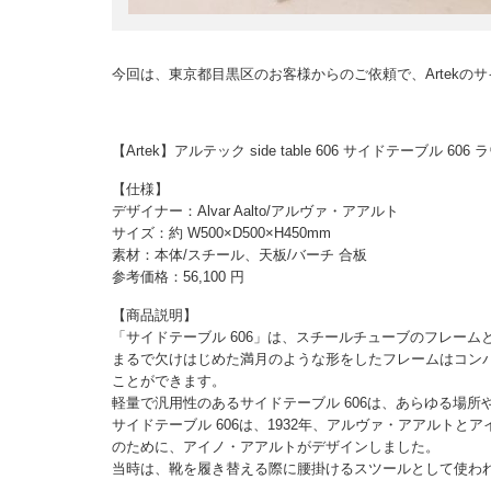
今回は、東京都目黒区のお客様からのご依頼で、Artekの
【Artek】アルテック side table 606 サイドテー
【仕様】
デザイナー：Alvar Aalto/アルヴァ・アアルト
サイズ：約 W500×D500×H450mm
素材：本体/スチール、天板/バーチ 合板
参考価格：56,100 円
【商品説明】
「サイドテーブル 606」は、スチールチューブのフレー
まるで欠けはじめた満月のような形をしたフレームはコン
ことができます。
軽量で汎用性のあるサイドテーブル 606は、あらゆる場所
サイドテーブル 606は、1932年、アルヴァ・アアルト
のために、アイノ・アアルトがデザインしました。
当時は、靴を履き替える際に腰掛けるスツールとして使わ