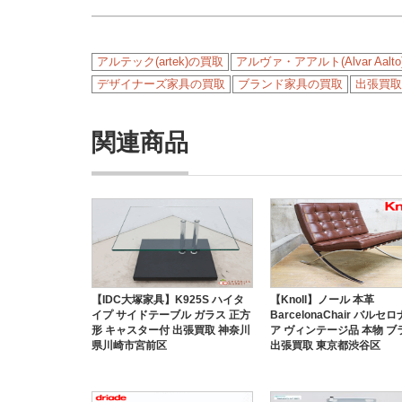
アルテック(artek)の買取
アルヴァ・アアルト(Alvar Aal
デザイナーズ家具の買取
ブランド家具の買取
出張買取
関連商品
【IDC大塚家具】K925S ハイタ
【Knoll】ノール 本革
イプ サイドテーブル ガラス 正方
BarcelonaChair バルセ
形 キャスター付 出張買取 神奈川
ア ヴィンテージ品 本物 ブ
県川崎市宮前区
出張買取 東京都渋谷区