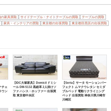
to)の家具買取
サイドテーブル・ナイトテーブルの買取
テーブルの買取
家具・インテリアの買取
東京都の出張買取
東京都目黒区の出張買取
【IDC大塚家具】Domicil ドミシ
【Serta】サータ モーションパー
ロナチェ
ール DM-5132 黒総革 2人掛けソ
フェクト ムマクウレタン セミダ
ラウン
ファ ハンス・ホッファー 出張買
ブルベッド 電動リクライニング
取 東京都中央区
ベッド 出張買取 神奈川県川崎市
川崎区