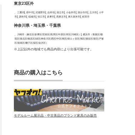
東京23区外
三鷹市
府中市
武蔵野市
吉祥寺
国立市
小金井市
国分寺市
立川市
小平
市
調布市
稲城市
狛江市
多摩市
西東京市
東久留米市
町田市
神奈川県・埼玉県・千葉県
川崎市（麻生区/多摩区/宮前区/高津区/中原区/幸区/川崎区）
横浜市（青葉区/都
筑区/港北区/鶴見区/緑区/神奈川区/西区/中区/南区/保土ヶ谷区/旭区/瀬谷区/泉区/戸塚
区/港南区/磯子区/栄区/金沢区）
※上記以外の地域でも商品内容により出張可能です。
商品の購入はこちら
モデルルーム展示品・中古美品のブランド家具のみ販売