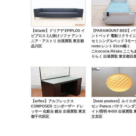
【driade】ドリアデ EPIPLOS イ
【PARAMOUNT BED】
ピプロス 3人掛けソファ アント
ントベッド 電動リクライ
ニア・アストリ 出張買取 東京都
セミシングルベッド 3モー
品川区
rento レント 83cm幅ミ
ニ/cococia Riraku ここ
りらく 出張買取 東京都目
【arflex】アルフレックス
【louis poulsen】ルイス
COMPOSER コンポーザー ドレ
セン Patera パテラ ペン
ッサー 化粧台 鏡台 出張買取 東京
イト/照明 Φ450 出張買取
都千代田区
文京区