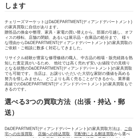
します
チェリーズマーケットはD&DEPARTMENT(ディアンドデパートメント)
の家具買取に自信があります。
贈答品の換金や整理、家具・家電の買い替えから、部屋の引越し、オフ
ィスの移転、店舗の閉鎖、あるいは展示品・在庫品の処分まで、 様々
な理由からD&DEPARTMENT(ディアンドデパートメント)の家具買取の
ご依頼・ご相談に数多く対応してきました。
リサイクル経験が豊富な修理修繕の職人、中古品の相場・販売経路を熟
知した査定員がいるため、 他社では高く売れず安いお値段での見積り
となる状態のD&DEPARTMENT(ディアンドデパートメント)の家具買取
でも可能です。 当店は、お譲りいただいた大切な家財の価値を高める
努力を惜しみません。 どこよりも高く売ることができるから、業界最
高値でのD&DEPARTMENT(ディアンドデパートメント)の家具買取もで
きるのです。
選べる3つの買取方法（出張・持込・郵
送）
D&DEPARTMENT(ディアンドデパートメント)の家具買取方法は、
ご自
宅への出張買取
、
店舗への持込買取
、
宅配便による郵送買取
から選べ