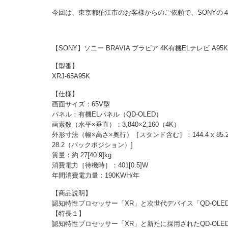
今回は、東京都狛江市のお客様からのご依頼で、SONYの
【SONY】ソニー BRAVIA ブラビア 4K有機ELテレビ A95Kシ
【型番】
XRJ-65A95K
【仕様】
画面サイズ：65V型
パネル：有機ELパネル（QD-OLED）
画素数（水平×垂直）：3,840×2,160（4K）
外形寸法（幅×高さ×奥行）［スタンド含む］：144.4 x 85.2 x 5.6（
28.2（バックポジション）]
質量：約 27[40.9]kg
消費電力［待機時］：401[0.5]W
年間消費電力量：190KWH/年
【商品説明】
認知特性プロセッサー「XR」と次世代デバイス「QD-OL
【特長１】
認知特性プロセッサー「XR」と新たに採用されたQD-OL