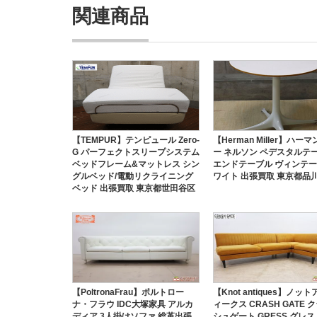
関連商品
【TEMPUR】テンピュール Zero-
【Herman Miller】ハー
G パーフェクトスリープシステム
ー ネルソン ペデスタルテ
ベッドフレーム&マットレス シン
エンドテーブル ヴィンテー
グルベッド/電動リクライニング
ワイト 出張買取 東京都品
ベッド 出張買取 東京都世田谷区
【PoltronaFrau】ポルトロー
【Knot antiques】ノッ
ナ・フラウ IDC大塚家具 アルカ
ィークス CRASH GATE 
ディア 3人掛けソファ 総革出張
シュゲート GRESS グレス