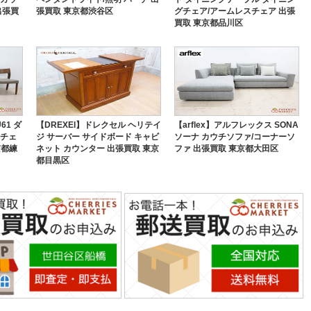
出張買
張買取 東京都渋谷区
グチェア/アームレスチェア 出張
買取 東京都品川区
61 ダ
【DREXEl】ドレクセル ヘリテイ
【arflex】アルフレックス SONA
スチェ
ジ サーバー サイドボード キャビ
ソーナ カウチソファ/コーナーソ
京都練
ネット カウンター 出張買取 東京
ファ 出張買取 東京都大田区
都目黒区