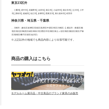
東京23区外
三鷹市
府中市
武蔵野市
吉祥寺
国立市
小金井市
国分寺市
立川市
小平
市
調布市
稲城市
狛江市
多摩市
西東京市
東久留米市
町田市
神奈川県・埼玉県・千葉県
川崎市（麻生区/多摩区/宮前区/高津区/中原区/幸区/川崎区）
横浜市（青葉区/都
筑区/港北区/鶴見区/緑区/神奈川区/西区/中区/南区/保土ヶ谷区/旭区/瀬谷区/泉区/戸塚
区/港南区/磯子区/栄区/金沢区）
※上記以外の地域でも商品内容により出張可能です。
商品の購入はこちら
モデルルーム展示品・中古美品のブランド家具のみ販売