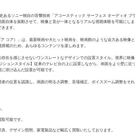
史あるソニー独自の音響技術「アコースティック サーフェス オーディオ プ
画面自体を振動させて、映像と音が一体となるリアルな視聴体験を可能にしま
できます。
ブラビア コア）」は、最新映画や大ヒット映画を、映画館のような迫力ある映像と
 機能搭載のため、あらゆるコンテンツを楽しめます。
の存在を感じさせないワンスレートなデザインでの設置スタイル。視界に映像
ポジションスタイル】従来のテレビ台の上に設置しながら、画面をより壁に近
境に溶け込んだ設置が可能です。
聴者の位置を認識し、画面の明るさ調整、音場補正、ボイスズーム調整をそれ
い。
買取可能です。
家具、デザイン照明、家電製品など幅広く買取いたしております。