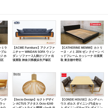
マンミラ
【ACME Furniture】アクメファ
【CATHERINE MEMMI】カトリ
ーブル
ニチャー WINDAN SOFA ウィン
ーヌ・メミ ZEN ゼン クイーン ベ
ジ ホ
ダン ソファー 2人掛けソファ 出
ッドフレーム カッシーナ 出張買
川区
張買取 神奈川県横浜市戸塚区
取 東京都中野区
トアンテ
【Secto Design】セクトデザイ
【CONDE HOUSE】カンディハ
クラッ
ン ACTUS アクタス Octo 4240
ウス ボルス ダイニング5点セッ
 カウ
ペンダントライト/照明 バーチ 出
ト ダイニングテーブル ダイニン