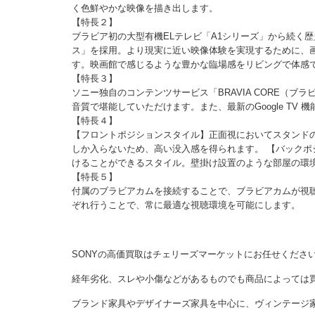
く色鮮やかな映像を描き出します。
【特長２】
ブラビア初の大型有機ELテレビ「A1シリーズ」から続く歴
ス」を採用。より現実に近い映像体験を実現するために、
す。映画館で感じるような豊かな臨場感をリビングで体感
【特長３】
ソニー独自のコンテンツサービス「BRAVIA CORE（
音質で堪能していただけます。また、最新のGoogle TV
【特長４】
【フロントポジションスタイル】正面視においてスタンド
しか入らないため、高い没入感を得られます。 【バック
けることができるスタイル。壁掛け設置のような部屋の環
【特長５】
付属のブラビアカムを接続することで、ブラビアカムが視
ぞれ行うことで、常に最適な視聴環境を可能にします。
SONYの高価買取はチェリーズマーケットにお任せくださ
経年劣化、スレや小傷などがあるものでも商品によっては
ブランド家具やデザイナーズ家具を中心に、ヴィンテージ