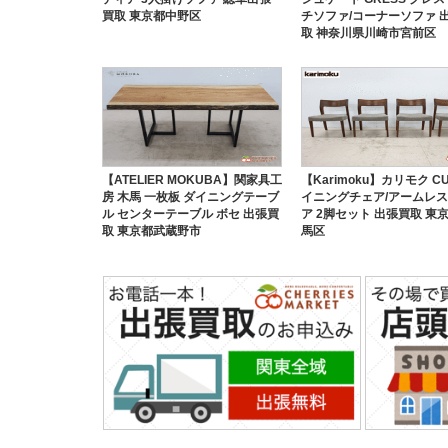
買取 東京都中野区
チソファ/コーナーソファ 
取 神奈川県川崎市宮前区
【ATELIER MOKUBA】関家具工
【Karimoku】カリモク CU
房 木馬 一枚板 ダイニングテーブ
イニングチェア/アームレ
ル センターテーブル ボセ 出張買
ア 2脚セット 出張買取 東
取 東京都武蔵野市
馬区