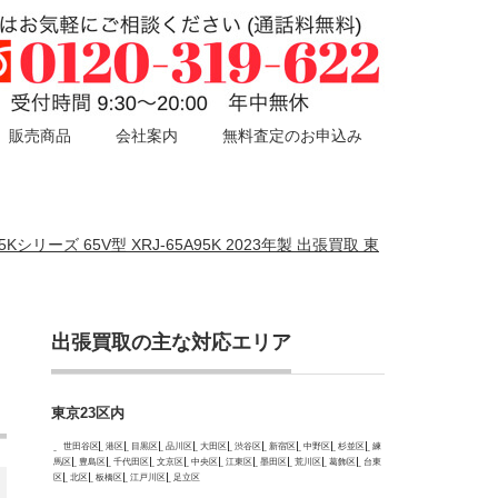
販売商品
会社案内
無料査定のお申込み
Kシリーズ 65V型 XRJ-65A95K 2023年製 出張買取 東
出張買取の主な対応エリア
リ
東京23区内
世田谷区
港区
目黒区
品川区
大田区
渋谷区
新宿区
中野区
杉並区
練
馬区
豊島区
千代田区
文京区
中央区
江東区
墨田区
荒川区
葛飾区
台東
区
北区
板橋区
江戸川区
足立区