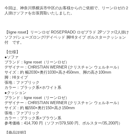
今回は、神奈川県横浜市中区のお客様からのご依頼で、リーンロゼの２
人掛けソファを出張買取いたしました。
【ligne roset】リーンロゼ ROSEPRADO ロゼプラド 2Pソファ/2人掛け
ソファ/シェーズロング/デイベッド 脚HIタイプ ボルスタークッション
付 です。
【仕様】
●ソファ
ブランド：ligne roset（リーンロゼ）
デザイナー：CHRISTIAN WERNER (クリスチャン ウェルネール）
サイズ：約 幅2030×奥行1030×高さ450mm、脚の高さ100mm
脚：HIタイプ
張地：ファブリック
カラー：ブラック系×ホワイト系
●クッション
ブランド：ligne roset（リーンロゼ）
デザイナー：CHRISTIAN WERNER (クリスチャン ウェルネール）
サイズ：約 幅550×奥行150×高さ150mm
張地：ファブリック
カラー：ブラック系×ブラウン系
参考価格：414,700 円（ソファ/379,500 円、ボルスター/35,200円）
【商品説明】