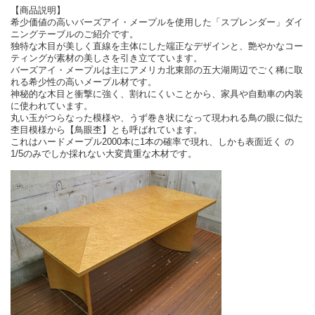
【商品説明】
希少価値の高いバーズアイ・メープルを使用した「スプレンダー」ダイ
ニングテーブルのご紹介です。
独特な木目が美しく直線を主体にした端正なデザインと、艶やかなコー
ティングが素材の美しさを引き立てています。
バーズアイ・メープルは主にアメリカ北東部の五大湖周辺でごく稀に取
れる希少性の高いメープル材です。
神秘的な木目と衝撃に強く、割れにくいことから、家具や自動車の内装
に使われています。
丸い玉がつらなった模様や、うず巻き状になって現われる鳥の眼に似た
杢目模様から【鳥眼杢】とも呼ばれています。
これはハードメープル2000本に1本の確率で現れ、しかも表面近く の
1/5のみでしか採れない大変貴重な木材です。