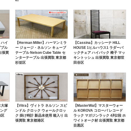
 ハイ
【Herman Miller】ハーマンミラ
【Cassina】カッシーナ HILL
ダブル
ー ジョージ・ネルソン キューブ
HOUSE 1ヒルハウス1 ラダーバ
出張買
テーブル Nelson Cube Table セ
ックチェア ハイバック 椅子 マッ
ンターテーブル 出張買取 東京都
キントッシュ 出張買取 東京都世
杉並区
田谷区
C大塚
【Vitra】ヴィトラ ネルソン スピ
【MasterWal】マスターウォー
ニング
ンドル クロック ウォールクロッ
ル KOROVA コローバ レコード
港区
ク 掛け時計 新品未使用 箱入り 出
ラック マガジンラック 4列2段 ホ
張買取 東京都港区
ワイトオーク材 出張買取 東京都
目黒区