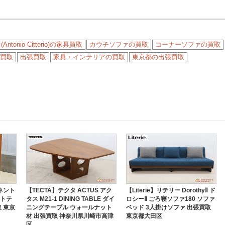
onio Citterio)の家具買取
カウチソファの買取
コーナーソファの買取
買取
出張買取
家具・インテリアの買取
東京都の出張買取
ミネント
【TECTA】テクタ ACTUS アク
【Literie】リテリー DorothyⅡ ド
イトテ
タス M21-1 DINING TABLE ダイ
ロシーⅡ ごろ寝ソファ180 ソファ
 東京
ニングテーブル ウォールナット
ベッド 3人掛けソファ 出張買取
材 出張買取 神奈川県川崎市高津
東京都大田区
区