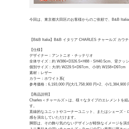
今回は、東京都大田区のお客様からのご依頼で、B&B Ita
【B&B Italia】B&B イタリア CHARLES チャール
【仕様】
デザイナー：アントニオ・チッテリオ
全体サイズ：約 W386×D326.5×H88・SH40.5cm、背
個別サイズ：大/約 W229.5×D97cm、小/約 W158×D97cm
素材：レザー
カラー：ホワイト系(
参考価格：6,193,000 円(大/1,758,900 円×2、小/1,384
【商品説明】
Charles＜チャールズ＞は、様々なタイプのエレメント
す。
直線的なユニットやコーナーユニット、またはシェーズ・
感を演出していただけます。
脚部は、その飾り気のないデザインが軽快なイメージを演
より奥行きの深いチャールズ・ラージの広い座面に寝そべ