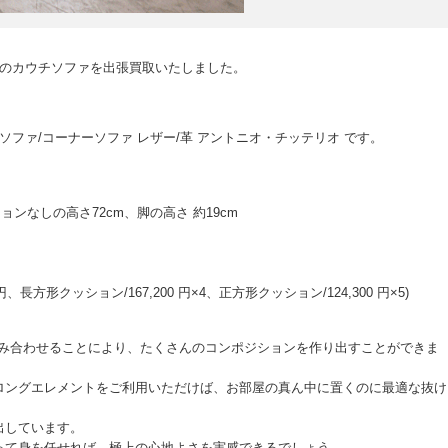
liaのカウチソファを出張買取いたしました。
ズ カウチソファ/コーナーソファ レザー/革 アントニオ・チッテリオ です。
クッションなしの高さ72cm、脚の高さ 約19cm
,900 円、長方形クッション/167,200 円×4、正方形クッション/124,300 円×5)
を組み合わせることにより、たくさんのコンポジションを作り出すことができま
ロングエレメントをご利用いただけば、お部屋の真ん中に置くのに最適な抜け
出しています。
って身を任せれば、極上の心地よさを実感できるでしょう。