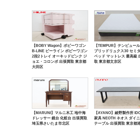
【BOBY Wagon】ボビーワゴン
【TEMPUR】テンピュール
B-LINE ビーライン ボビーワゴン
ブリッドリュクス30 セミ
2段2トレイ オーキッドピンク ジ
ベッド マットレス 最高級 
ョエ・コロンボ 出張買取 東京都
取 東京都文京区
大田区
【MARUNI】マルニ木工 地中海
【AYANO】綾野製作所 ID
ドレッサー 鏡台 化粧台 出張買取
家具 NEOTH ネオス ダイ
埼玉県さいたま市北区
テーブル 出張買取 東京都