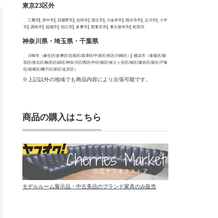
東京23区外
三鷹市
府中市
武蔵野市
吉祥寺
国立市
小金井市
国分寺市
立川市
小平
市
調布市
稲城市
狛江市
多摩市
西東京市
東久留米市
町田市
神奈川県・埼玉県・千葉県
川崎市（麻生区/多摩区/宮前区/高津区/中原区/幸区/川崎区）
横浜市（青葉区/都
筑区/港北区/鶴見区/緑区/神奈川区/西区/中区/南区/保土ヶ谷区/旭区/瀬谷区/泉区/戸塚
区/港南区/磯子区/栄区/金沢区）
※上記以外の地域でも商品内容により出張可能です。
商品の購入はこちら
モデルルーム展示品・中古美品のブランド家具のみ販売