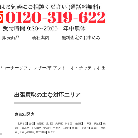
販売商品
会社案内
無料査定のお申込み
チソファ/コーナーソファ レザー/革 アントニオ・チッテリオ 出
出張買取の主な対応エリア
東京23区内
世田谷区
港区
目黒区
品川区
大田区
渋谷区
新宿区
中野区
杉並区
練
馬区
豊島区
千代田区
文京区
中央区
江東区
墨田区
荒川区
葛飾区
台東
区
北区
板橋区
江戸川区
足立区