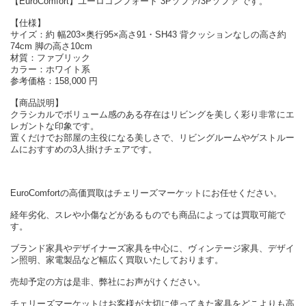
【EuroComfort】ユーロコンフォート 3Pソファ/3Pソファ です。
【仕様】
サイズ：約 幅203×奥行95×高さ91・SH43 背クッションなしの高さ約
74cm 脚の高さ10cm
材質：ファブリック
カラー：ホワイト系
参考価格：158,000 円
【商品説明】
クラシカルでボリューム感のある存在はリビングを美しく彩り非常にエ
レガントな印象です。
置くだけでお部屋の主役になる美しさで、リビングルームやゲストルー
ムにおすすめの3人掛けチェアです。
EuroComfortの高価買取はチェリーズマーケットにお任せください。
経年劣化、スレや小傷などがあるものでも商品によっては買取可能で
す。
ブランド家具やデザイナーズ家具を中心に、ヴィンテージ家具、デザイ
ン照明、家電製品など幅広く買取いたしております。
売却予定の方は是非、弊社にお声がけください。
チェリーズマーケットはお客様が大切に使ってきた家具をどこよりも高