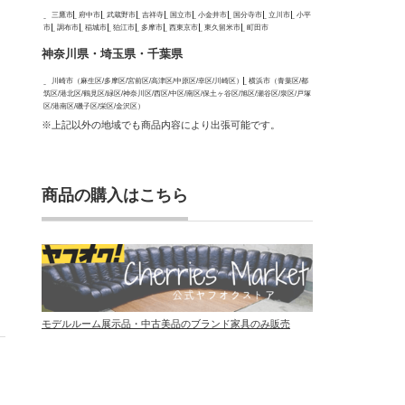
三鷹市
府中市
武蔵野市
吉祥寺
国立市
小金井市
国分寺市
立川市
小平
市
調布市
稲城市
狛江市
多摩市
西東京市
東久留米市
町田市
神奈川県・埼玉県・千葉県
川崎市（麻生区/多摩区/宮前区/高津区/中原区/幸区/川崎区）
横浜市（青葉区/都
筑区/港北区/鶴見区/緑区/神奈川区/西区/中区/南区/保土ヶ谷区/旭区/瀬谷区/泉区/戸塚
区/港南区/磯子区/栄区/金沢区）
※上記以外の地域でも商品内容により出張可能です。
商品の購入はこちら
モデルルーム展示品・中古美品のブランド家具のみ販売