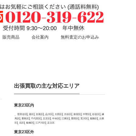
販売商品
会社案内
無料査定のお申込み
出張買取の主な対応エリア
東京23区内
世田谷区
港区
目黒区
品川区
大田区
渋谷区
新宿区
中野区
杉並区
練
馬区
豊島区
千代田区
文京区
中央区
江東区
墨田区
荒川区
葛飾区
台東
区
北区
板橋区
江戸川区
足立区
東京23区外