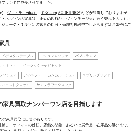
具ブランドに成長させてました。
r)、
ヴィトラ（vitra）
、
モダニカ(MODERNICA)
などが製造しておりますが、
ジ・ネルソンの家具は、正規の現行品、ヴィンテージ品が高く売れるのはもち
。ジョージ・ネルソンの家具の処分・売却を検討中でしたらまずはお気軽にご
家具
ペデスタルテーブル
マシュマロソファ
バブルランプ
ャビネット
ベーシックキャビネット
ッツチェア
デイベッド
カンガルーチェア
スプリングソファ
ンバーストクロック
サンフラワークロック
son)の家具買取ナンバーワン店を目指します
son)の家具買取に自信があります。
引越し、オフィスの移転、店舗の閉鎖、あるいは展示品・在庫品の処分まで、
)の家具買取のご依頼・ご相談に数多く対応してきました。