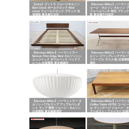
【vitra】ヴィトラ ジョージネルソン
【Herman Miller】ハーマン
Ball Clock ボールクロック Wall
ョージ・ネルソン ネルソン 
clock ウォールクロック ブラック 出
フォームベンチ 特注 ブラック
張買取 東京都文京区
取 東京都千代田区
【Herman Miller】ハーマンミラー
【Herman Miller】ハーマン
Nelson Thin Edge Bed ネルソンシン
ルソン スワッグレッググルー
エッジベッド ダブルベッド ベッドフ
クテーブル デスク/机 出張買
レーム 出張買取 東京都港区
港区
【Herman Miller】ハーマンミラー ネ
【Herman Miller】ハーマ
ルソン バブルランプ アップルペンダ
Coffee Table #5752 コー
ント ランプ 照明 ジョージ・ネルソン
ル ヴィンテージ ジョージ・
出張買取 東京都新宿区
アーネスト・ファーマー 出張
京都千代田区