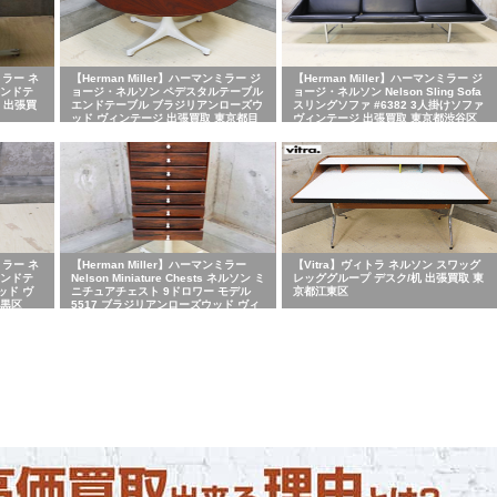
ミラー ネ
【Herman Miller】ハーマンミラー ジ
【Herman Miller】ハーマンミラー ジ
エンドテ
ョージ・ネルソン ペデスタルテーブル
ョージ・ネルソン Nelson Sling Sofa
 出張買
エンドテーブル ブラジリアンローズウ
スリングソファ #6382 3人掛けソファ
ッド ヴィンテージ 出張買取 東京都目
ヴィンテージ 出張買取 東京都渋谷区
黒区
ミラー ネ
【Herman Miller】ハーマンミラー
【Vitra】ヴィトラ ネルソン スワッグ
エンドテ
Nelson Miniature Chests ネルソン ミ
レッググループ デスク/机 出張買取 東
ッド ヴ
ニチュアチェスト 9ドロワー モデル
京都江東区
目黒区
5517 ブラジリアンローズウッド ヴィ
ンテージ 出張買取 東京都千代田区