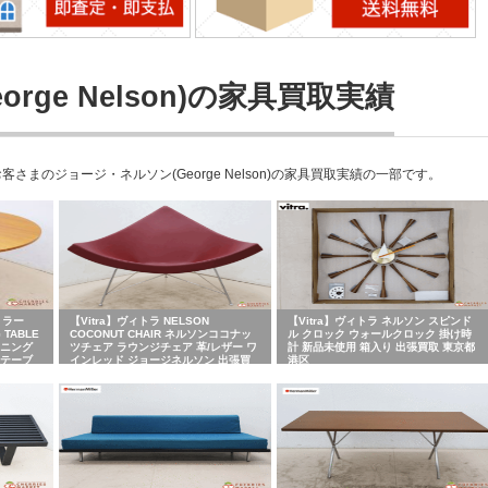
ge Nelson)の家具買取実績
のジョージ・ネルソン(George Nelson)の家具買取実績の一部です。
ンミラー
【Vitra】ヴィトラ NELSON
【Vitra】ヴィトラ ネルソン スピンド
 TABLE
COCONUT CHAIR ネルソンココナッ
ル クロック ウォールクロック 掛け時
イニング
ツチェア ラウンジチェア 革/レザー ワ
計 新品未使用 箱入り 出張買取 東京都
円テーブ
インレッド ジョージネルソン 出張買
港区
取 神奈
取 東京都江東区