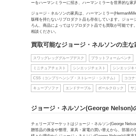
ーをハーマンミラーに招き、ハーマンミラーを世界的な家
ジョージ・ネルソンの家具は、ハーマンミラー(HermanMille
版権を持たないリプロダクト品も存在しています。ジョー
ろん、商品によってはリプロダクト品でも買取が可能です
相談ください。
買取可能なジョージ・ネルソンの主な
スワッグレッググループデスク
プラットフォームベンチ
ミニチュアチェスト
シンエッジチェスト
シンエッジキ
CSS（コンプリヘンシブ・ストレージ・システム）
ココナ
キューブソファ
エンドテーブル
ボールクロック
サ
ジョージ・ネルソン(George Nel
チェリーズマーケットはジョージ・ネルソン(George Nel
贈答品の換金や整理、家具・家電の買い替えから、部屋の
様々な理由からジョージ・ネルソン(George Nelson