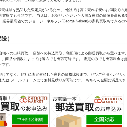
販売経路を熟知した査定員がいるため、 他社では高く売れず安いお値段での
n)の家具買取でも可能です。 当店は、お譲りいただいた大切な家財の価値を高める
最高値でのジョージ・ネルソン(George Nelson)の家具買取もできるの
郵送）
自宅への出張買取
、
店舗への持込買取
、
宅配便による郵送買取
から選べます
く、商品や個数によっては遠方でも出張可能です。 査定のみでも出張料金は
評です。
金額の確認だけでなく、他社に査定依頼した家具の価格比較まで、ぜひご利用ください
)または
メールフォーム
にて無料見積りが可能です。 もちろん金額に満足でき