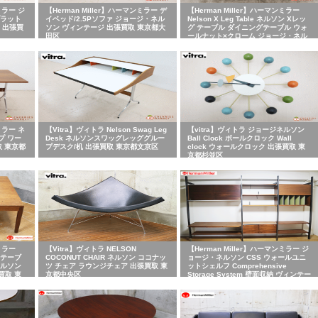
ミラー ジ
【Herman Miller】ハーマンミラー デ
【Herman Miller】ハーマンミラー
プラット
イベッド/2.5Pソファ ジョージ・ネル
Nelson X Leg Table ネルソン Xレッ
 出張買
ソン ヴィンテージ 出張買取 東京都大
グ テーブル ダイニングテーブル ウォ
田区
ールナット×クローム ジョージ・ネル
ソン 出張買取 東京都狛江市
ミラー ネ
【Vitra】ヴィトラ Nelson Swag Leg
【vitra】ヴィトラ ジョージネルソン
プ ワー
Desk ネルソンスワッグレッググルー
Ball Clock ボールクロック Wall
取 東京都
プデスク/机 出張買取 東京都文京区
clock ウォールクロック 出張買取 東
京都杉並区
ンミラー
【Vitra】ヴィトラ NELSON
【Herman Miller】ハーマンミラー ジ
ヒーテーブ
COCONUT CHAIR ネルソン ココナッ
ョージ・ネルソン CSS ウォールユニ
ネルソン
ツ チェア ラウンジチェア 出張買取 東
ットシェルフ Comprehensive
買取 東
京都中央区
Storage System 壁面収納 ヴィンテー
ジ 出張買取 東京都世田谷区