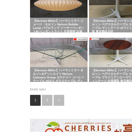
【Herman Miller】ハーマンミラー ジ
【Herman Miller】ハーマン
ョージ・ネルソン Nelson Bubble
ルソン ペデスタルテーブル 
Lamp バブルランプ ソーサーペンダン
ーブル ヴィンテージ ホワイト
トM ペンダントライト 天井照明 出張
取 東京都品川区
買取 東京都大田区
【Herman Miller】ハーマンミラー ネ
【Herman Miller】ハーマン
ルソン&アソシエイツ Nelson
ルソン ペデスタルテーブル 
Catenary Group カテナリー コーヒー
ーブル ブラジリアンローズウ
テーブル #6371 ガラステーブル ヴィ
ィンテージ 出張買取 東京都
ンテージ 出張買取 東京都武蔵野市
PAGE NAVI
1
2
»