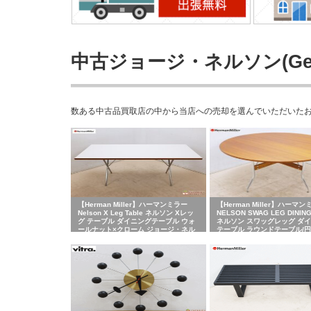
中古ジョージ・ネルソン(Geor
数ある中古品買取店の中から当店への売却を選んでいただいたお客さま
【Herman Miller】ハーマンミラー
【Herman Miller】ハーマ
Nelson X Leg Table ネルソン Xレッ
NELSON SWAG LEG DINING
グ テーブル ダイニングテーブル ウォ
ネルソン スワッグレッグ ダ
ールナット×クローム ジョージ・ネル
テーブル ラウンドテーブル/
ソン 出張買取 東京都杉並区
ル ジョージ・ネルソン 出張買
川県横浜市青葉区