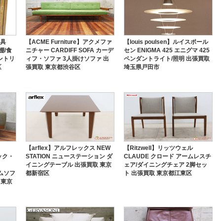
家具
【ACME Furniture】アクメファ
【louis poulsen】ルイスポール
棚/食
ニチャー CARDIFF SOFA カーデ
セン ENIGMA 425 エニグマ 425
ントリ
ィフ・ソファ 3人掛けソファ 出
ペンダントライト/照明 出張買取
区
張買取 東京都渋谷区
埼玉県戸田市
【arflex】アルフレックス NEW
【Ritzwell】リッツウェル
ィック・
STATION ニューステーション ダ
CLAUDE クロード アームレスチ
イニングテーブル 出張買取 東京
ェア/ダイニングチェア 2脚セッ
ームソフ
都新宿区
ト 出張買取 東京都江東区
 東京