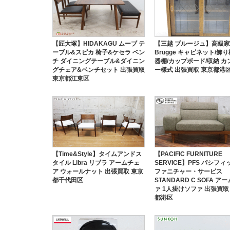
【匠大塚】HIDAKAGU ムーブ テ
【三越 ブルージュ】高級
ーブル&スピカ 椅子&ケセラ ベン
Brugge キャビネット/飾り
チ ダイニングテーブル&ダイニン
器棚/カップボード/収納 カ
グチェア&ベンチセット 出張買取
ー様式 出張買取 東京都港
東京都江東区
【Time&Style】タイムアンドス
【PACIFIC FURNITURE
タイル Libra リブラ アームチェ
SERVICE】PFS パシフ
ア ウォールナット 出張買取 東京
ファニチャー・サービス
都千代田区
STANDARD C SOFA ア
ァ 1人掛けソファ 出張買取
都港区