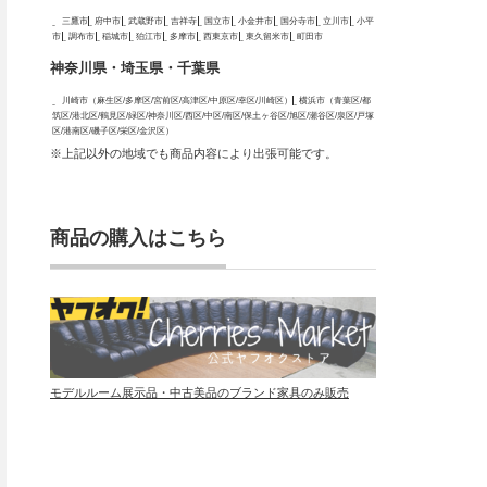
三鷹市
府中市
武蔵野市
吉祥寺
国立市
小金井市
国分寺市
立川市
小平
市
調布市
稲城市
狛江市
多摩市
西東京市
東久留米市
町田市
神奈川県・埼玉県・千葉県
川崎市（麻生区/多摩区/宮前区/高津区/中原区/幸区/川崎区）
横浜市（青葉区/都
筑区/港北区/鶴見区/緑区/神奈川区/西区/中区/南区/保土ヶ谷区/旭区/瀬谷区/泉区/戸塚
区/港南区/磯子区/栄区/金沢区）
※上記以外の地域でも商品内容により出張可能です。
商品の購入はこちら
モデルルーム展示品・中古美品のブランド家具のみ販売