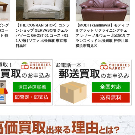
ビング
【THE CONRAN SHOP】コンラ
【MODI skandinavia】モディ フ
/コー
ンショップ GERVASONI ジェル
ルフラット リクライニングチェ
ト 特
バゾーニ GHOST 01 ゴースト01
ア レザー ノルウェー 北欧家具 フ
1人掛けソファ 出張買取 東京都
ランスベッド 出張買取 神奈川県
目黒区
横浜市鶴見区