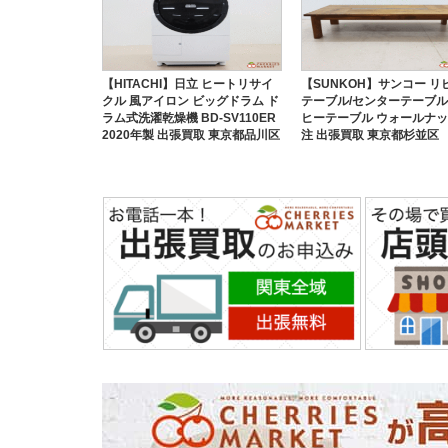
【HITACHI】日立 ヒートリサイ
【SUNKOH】サンコー リ
クル 風アイロン ビッグドラム ド
テーブル/センターテーブル
ラム式洗濯乾燥機 BD-SV110ER
ヒーテーブル ウォールナッ
2020年製 出張買取 東京都品川区
注 出張買取 東京都杉並区