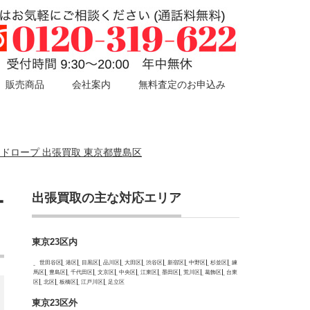
販売商品
会社案内
無料査定のお申込み
/ワードロープ 出張買取 東京都豊島区
出張買取の主な対応エリア
ー
東京23区内
世田谷区
港区
目黒区
品川区
大田区
渋谷区
新宿区
中野区
杉並区
練
馬区
豊島区
千代田区
文京区
中央区
江東区
墨田区
荒川区
葛飾区
台東
区
北区
板橋区
江戸川区
足立区
東京23区外