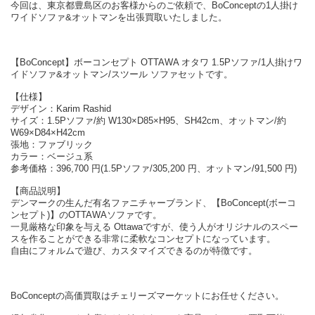
今回は、東京都豊島区のお客様からのご依頼で、BoConceptの1人掛け
ワイドソファ&オットマンを出張買取いたしました。
【BoConcept】ボーコンセプト OTTAWA オタワ 1.5Pソファ/1人掛けワ
イドソファ&オットマン/スツール ソファセットです。
【仕様】
デザイン：Karim Rashid
サイズ：1.5Pソファ/約 W130×D85×H95、SH42cm、オットマン/約
W69×D84×H42cm
張地：ファブリック
カラー：ベージュ系
参考価格：396,700 円(1.5Pソファ/305,200 円、オットマン/91,500 円)
【商品説明】
デンマークの生んだ有名ファニチャーブランド、【BoConcept(ボーコ
ンセプト)】のOTTAWAソファです。
一見厳格な印象を与える Ottawaですが、使う人がオリジナルのスペー
スを作ることができる非常に柔軟なコンセプトになっています。
自由にフォルムで遊び、カスタマイズできるのが特徴です。
BoConceptの高価買取はチェリーズマーケットにお任せください。