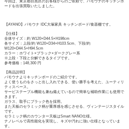
今回は、東京都目黒区のお客様からのご依頼で、パモウナのキッチンボ
ードを出張買取いたしました。
【AYANO】パモウナ IDC大塚家具 キッチンボード/食器棚です。
【仕様】
全体サイズ：約 W120×D44.5×H198cm
各サイズ：上段/約 W120×D34×H103.5cm、下段/約
W120×D44.5×H94.5cm
カラー：ホワイト×ブラック×ダークグレー系
※上段・下段と分解できるタイプです。
参考価格：148,300 円
【商品説明】
パモウナよりキッチンボードのご紹介です。
よく使うものをさっと出し入れできる、使い勝手を考えた、ユーティリ
ティスペース。
サービステーブル機能も兼ね備えているので簡単な補助作業にも使用で
きます。
ガラス、取手にブラック色を採用。
また天板のセラミック柄が重厚感を感じさせる、ヴィンテージスタイル
です。
セラミック柄のカウンター天板はSmart NANO仕様。
ナノレベルで高性能化を実現し、キズや汚れに強い仕様となっていま
す。