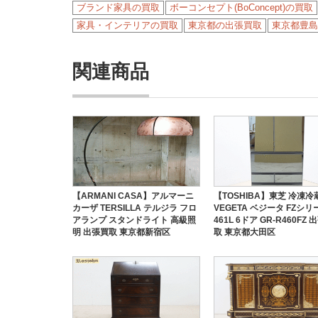
ブランド家具の買取
ボーコンセプト(BoConcept)の買取
家具・インテリアの買取
東京都の出張買取
東京都豊島
関連商品
【ARMANI CASA】アルマーニ
【TOSHIBA】東芝 冷凍冷
カーザ TERSILLA テルジラ フロ
VEGETA ベジータ FZシリ
アランプ スタンドライト 高級照
461L 6ドア GR-R460FZ 
明 出張買取 東京都新宿区
取 東京都大田区