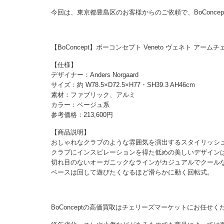
今回は、東京都豊島区のお客様からのご依頼で、BoConc
【BoConcept】ボーコンセプト Veneto ヴェネト ア
【仕様】
デザイナー：Anders Norgaard
サイズ：約 W78.5×D72.5×H77・SH39.3 AH46cm
素材：ファブリック、アルミ
カラー：ベージュ系
参考価格：213,600円
【商品説明】
おしゃれなクラブのような雰囲気を演出するスタイリッシュな
クラブにインスピレーションを得た低めの美しいデザイン
切れ目のないオーガニックなラインがカジュアルでクール
ベースは回して遊びたくなるほど滑らかに動く回転式。
BoConceptの高価買取はチェリーズマーケットにお任せく