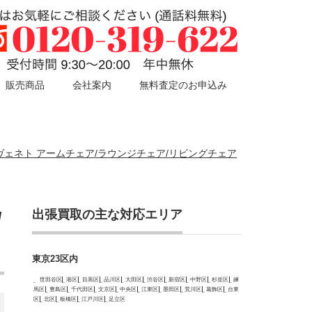
販売商品
会社案内
無料査定のお申込み
eto ヴェネト アームチェア/ラウンジチェア/リビングチェア
出張買取の主な対応エリア
/
東京23区内
世田谷区
港区
目黒区
品川区
大田区
渋谷区
新宿区
中野区
杉並区
練
馬区
豊島区
千代田区
文京区
中央区
江東区
墨田区
荒川区
葛飾区
台東
区
北区
板橋区
江戸川区
足立区