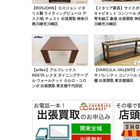
【ROSJOHN】ロスジョン イギ
【イタリア家具】サイドボ
リス製 ライティングビューロ デ
キャビネット コンソール 
スク/机 チェスト 出張買取 神奈川
寄木細工 象嵌 出張買取 神
県川崎市川崎区
川崎市川崎区
【arflex】アルフレックス
【VARO,S.A. VALENTI
REKTA レクタ ダイニングテーブ
サ バレンティ コンソール 
ル ウォールナット カルロ・コロ
棚 出張買取 東京都港区
ンボ 出張買取 東京都千代田区