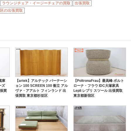
ラウンジチェア・イージーチェアの買取
出張買取
区の出張買取
蔵庫
【artek】アルテック パーテーシ
【PoltronaFrau】最高峰 ポルト
ーズ
ョン 100 SCREEN 100 衝立 アル
ローナ・フラウ IDC大塚家具
出張買
ヴァ・アアルト フィンランド 出
Lepli レプリ スツール 出張買取
張買取 東京都杉並区
東京都新宿区