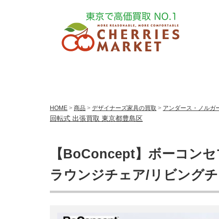
HOME
>
商品
>
デザイナーズ家具の買取
>
アンダース・ノルガード(
回転式 出張買取 東京都豊島区
【BoConcept】ボーコンセ
ラウンジチェア/リビングチ