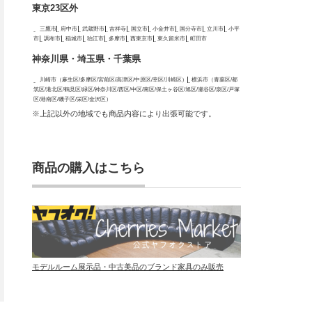
東京23区外
三鷹市
府中市
武蔵野市
吉祥寺
国立市
小金井市
国分寺市
立川市
小平
市
調布市
稲城市
狛江市
多摩市
西東京市
東久留米市
町田市
神奈川県・埼玉県・千葉県
川崎市（麻生区/多摩区/宮前区/高津区/中原区/幸区/川崎区）
横浜市（青葉区/都
筑区/港北区/鶴見区/緑区/神奈川区/西区/中区/南区/保土ヶ谷区/旭区/瀬谷区/泉区/戸塚
区/港南区/磯子区/栄区/金沢区）
※上記以外の地域でも商品内容により出張可能です。
商品の購入はこちら
モデルルーム展示品・中古美品のブランド家具のみ販売