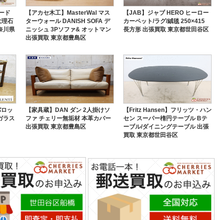
ード
【アカセ木工】MasterWal マス
【JAB】ジャブ HERO ヒーロー
大理石
ターウォール DANISH SOFA デ
カーペット/ラグ/絨毯 250×415
奈川県
ニッシュ 3Pソファ& オットマン
長方形 出張買取 東京都世田谷区
出張買取 東京都豊島区
】バロッ
【家具蔵】DAN ダン 2人掛けソ
【Fritz Hansen】フリッツ・ハン
ガラス
ファ チェリー無垢材 本革カバー
セン スーパー楕円テーブル Bテ
出張買取 東京都豊島区
ーブル/ダイニングテーブル 出張
買取 東京都世田谷区