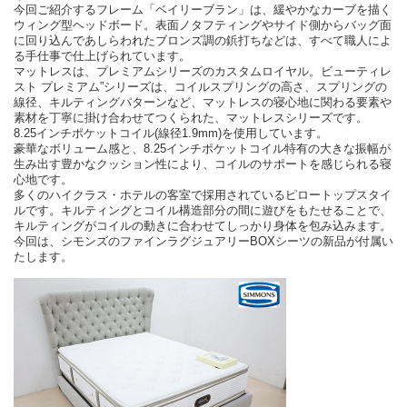
今回ご紹介するフレーム「ベイリーブラン」は、緩やかなカーブを描く
ウィング型ヘッドボード。表面ノタフティングやサイド側からバッグ面
に回り込んであしらわれたブロンズ調の鋲打ちなどは、すべて職人によ
る手仕事で仕上げられています。
マットレスは、プレミアムシリーズのカスタムロイヤル。ビューティレ
スト プレミアム”シリーズは、コイルスプリングの高さ、スプリングの
線径、キルティングパターンなど、マットレスの寝心地に関わる要素や
素材を丁寧に掛け合わせてつくられた、マットレスシリーズです。
8.25インチポケットコイル(線径1.9mm)を使用しています。
豪華なボリューム感と、8.25インチポケットコイル特有の大きな振幅が
生み出す豊かなクッション性により、コイルのサポートを感じられる寝
心地です。
多くのハイクラス・ホテルの客室で採用されているピロートップスタイ
ルです。キルティングとコイル構造部分の間に遊びをもたせることで、
キルティングがコイルの動きに合わせてしっかり身体を包み込みます。
今回は、シモンズのファインラグジュアリーBOXシーツの新品が付属い
たします。