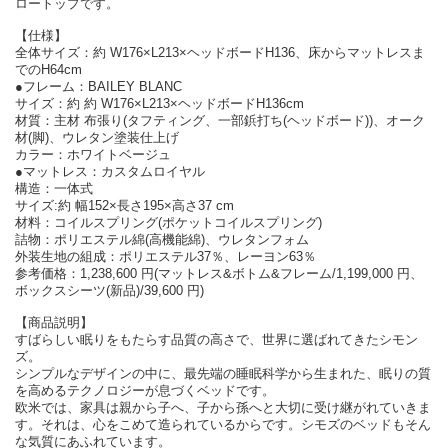
ロートップです。
【仕様】
全体サイズ：約 W176×L213×ヘッドボードH136、床からマットレスま
でのH64cm
●フレーム：BAILEY BLANC
サイズ：約 約 W176×L213×ヘッドボードH136cm
材質：主材 布張り(タフティング、一部鋲打ち(ヘッドボード))、オーク
材(脚)、ウレタン塗装仕上げ
カラー：ホワイトベージュ
●マットレス：カスタムロイヤル
構造：一体式
サイズ:約 幅152×長さ195×高さ37 cm
材料：コイルスプリング(ポケットコイルスプリング)
詰物：ポリエステル綿(高機能綿)、ウレタンフォム
外装生地の組成：ポリエステル37％、レーヨン63％
参考価格：1,238,600 円(マットレス&ボトム&フレーム/1,199,000 円、
ボックスシーツ(新品)/39,600 円)
【商品説明】
すばらしい眠りをもたらす品質の高さで、世界に選ばれてきたシモン
ズ。
シンプルなデザインの中に、最先端の睡眠科学から生まれた、眠りの質
を高めるテクノロジーが息づくベッドです。
欧米では、家具は親から子へ、子から孫へと大切に受け継がれていきま
す。それは、心をこめて造られているからです。シモズのベッドもそん
な気質にあふれています。