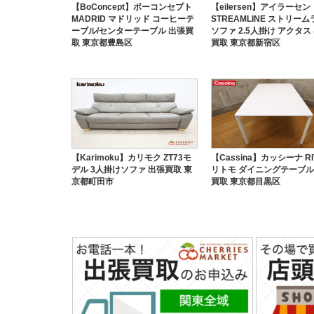
【BoConcept】ボーコンセプト
【eilersen】アイラーセン
MADRID マドリッド コーヒーテ
STREAMLINE ストリー
ーブル/センターテーブル 出張買
ソファ 2.5人掛け アクタス
取 東京都豊島区
買取 東京都新宿区
【Karimoku】カリモク ZT73モ
【Cassina】カッシーナ RI
デル 3人掛けソファ 出張買取 東
リトモ ダイニングテーブル
京都町田市
買取 東京都目黒区