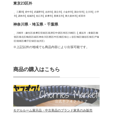
東京23区外
三鷹市
府中市
武蔵野市
吉祥寺
国立市
小金井市
国分寺市
立川市
小平
市
調布市
稲城市
狛江市
多摩市
西東京市
東久留米市
町田市
神奈川県・埼玉県・千葉県
川崎市（麻生区/多摩区/宮前区/高津区/中原区/幸区/川崎区）
横浜市（青葉区/都
筑区/港北区/鶴見区/緑区/神奈川区/西区/中区/南区/保土ヶ谷区/旭区/瀬谷区/泉区/戸塚
区/港南区/磯子区/栄区/金沢区）
※上記以外の地域でも商品内容により出張可能です。
商品の購入はこちら
モデルルーム展示品・中古美品のブランド家具のみ販売