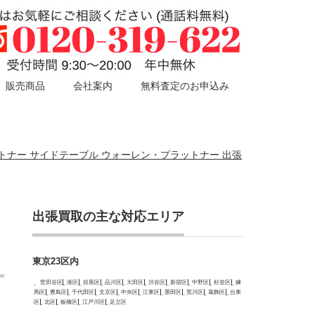
販売商品
会社案内
無料査定のお申込み
ble プラットナー サイドテーブル ウォーレン・プラットナー 出張
出張買取の主な対応エリア
東京23区内
世田谷区
港区
目黒区
品川区
大田区
渋谷区
新宿区
中野区
杉並区
練
馬区
豊島区
千代田区
文京区
中央区
江東区
墨田区
荒川区
葛飾区
台東
区
北区
板橋区
江戸川区
足立区