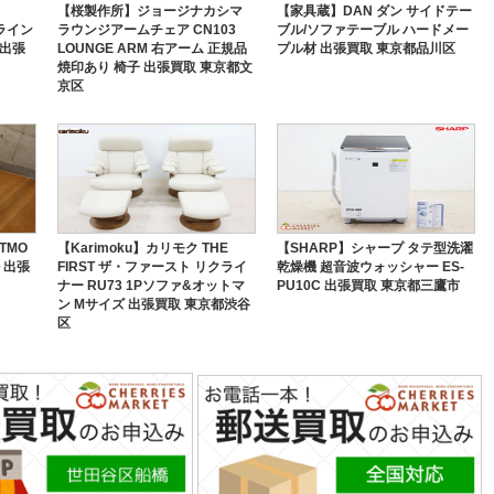
【桜製作所】ジョージナカシマ
【家具蔵】DAN ダン サイドテー
ムライン
ラウンジアームチェア CN103
ブル/ソファテーブル ハードメー
 出張
LOUNGE ARM 右アーム 正規品
プル材 出張買取 東京都品川区
焼印あり 椅子 出張買取 東京都文
京区
TMO
【Karimoku】カリモク THE
【SHARP】シャープ タテ型洗濯
 出張
FIRST ザ・ファースト リクライ
乾燥機 超音波ウォッシャー ES-
ナー RU73 1Pソファ&オットマ
PU10C 出張買取 東京都三鷹市
ン Mサイズ 出張買取 東京都渋谷
区