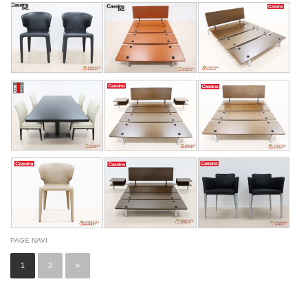
PAGE NAVI
1
2
»