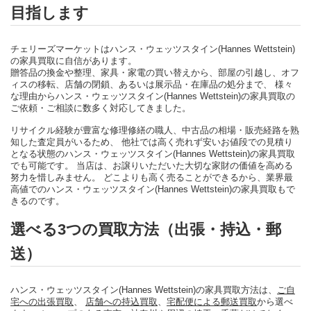
目指します
チェリーズマーケットはハンス・ウェッツスタイン(Hannes Wettstein)
の家具買取に自信があります。
贈答品の換金や整理、家具・家電の買い替えから、部屋の引越し、オフ
ィスの移転、店舗の閉鎖、あるいは展示品・在庫品の処分まで、 様々
な理由からハンス・ウェッツスタイン(Hannes Wettstein)の家具買取の
ご依頼・ご相談に数多く対応してきました。
リサイクル経験が豊富な修理修繕の職人、中古品の相場・販売経路を熟
知した査定員がいるため、 他社では高く売れず安いお値段での見積り
となる状態のハンス・ウェッツスタイン(Hannes Wettstein)の家具買取
でも可能です。 当店は、お譲りいただいた大切な家財の価値を高める
努力を惜しみません。 どこよりも高く売ることができるから、業界最
高値でのハンス・ウェッツスタイン(Hannes Wettstein)の家具買取もで
きるのです。
選べる3つの買取方法（出張・持込・郵
送）
ハンス・ウェッツスタイン(Hannes Wettstein)の家具買取方法は、
ご自
宅への出張買取
、
店舗への持込買取
、
宅配便による郵送買取
から選べ