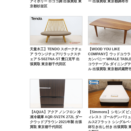
アイボリー ロココ調 出張買取 東
ー 出張買取 東京都調布市
京都杉並区
天童木工】TENDO スポークチェ
【WOOD YOU LIKE
ア ラウンジチェア/リラックスチ
COMPANY】ウッドユウ
ェア S-5027NA-ST 豊口克平 出
カンパニー WHALE TABL
張買取 東京都千代田区
コウテーブル ダイニング
ル 出張買取 東京都武蔵野
【AQUA】アクア ノンフロン 冷
【Simmons】シモンズ 
凍冷蔵庫 AQR-SV27K 272L ダー
ィレスト ゴールデンバリュ
クウッドブラウン 2021年製 出張
ルス2フラット シングルベッ
買取 東京都千代田区
杯引き出し付き 出張買取 