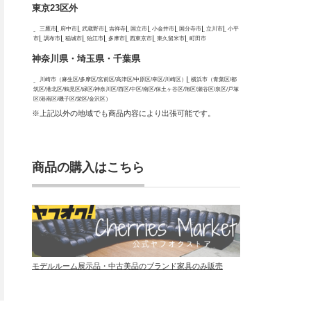
東京23区外
三鷹市
府中市
武蔵野市
吉祥寺
国立市
小金井市
国分寺市
立川市
小平
市
調布市
稲城市
狛江市
多摩市
西東京市
東久留米市
町田市
神奈川県・埼玉県・千葉県
川崎市（麻生区/多摩区/宮前区/高津区/中原区/幸区/川崎区）
横浜市（青葉区/都
筑区/港北区/鶴見区/緑区/神奈川区/西区/中区/南区/保土ヶ谷区/旭区/瀬谷区/泉区/戸塚
区/港南区/磯子区/栄区/金沢区）
※上記以外の地域でも商品内容により出張可能です。
商品の購入はこちら
モデルルーム展示品・中古美品のブランド家具のみ販売