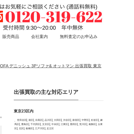
販売商品
会社案内
無料査定のお申込み
 SOFA デニッシュ 3Pソファ& オットマン 出張買取 東京
出張買取の主な対応エリア
東京23区内
世田谷区
港区
目黒区
品川区
大田区
渋谷区
新宿区
中野区
杉並区
練
馬区
豊島区
千代田区
文京区
中央区
江東区
墨田区
荒川区
葛飾区
台東
区
北区
板橋区
江戸川区
足立区