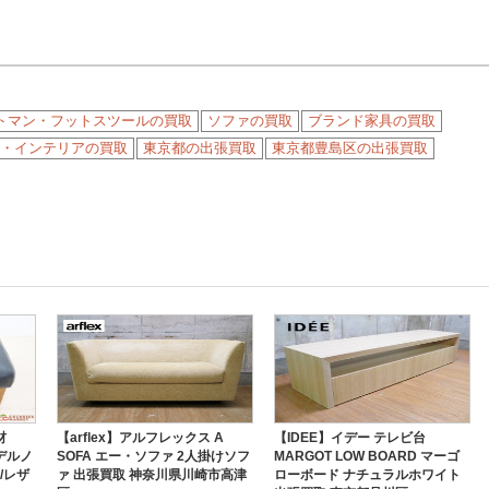
トマン・フットスツールの買取
ソファの買取
ブランド家具の買取
・インテリアの買取
東京都の出張買取
東京都豊島区の出張買取
材
【arflex】アルフレックス A
【IDEE】イデー テレビ台
モデルノ
SOFA エー・ソファ 2人掛けソフ
MARGOT LOW BOARD マーゴ
/レザ
ァ 出張買取 神奈川県川崎市高津
ローボード ナチュラルホワイト