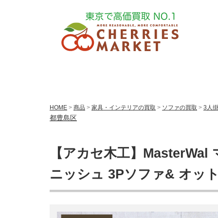
HOME
>
商品
>
家具・インテリアの買取
>
ソファの買取
>
3人
都豊島区
【アカセ木工】MasterWal 
ニッシュ 3Pソファ& オッ