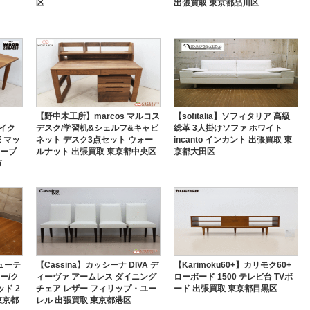
区
出張買取 東京都品川区
【野中木工所】marcos マルコス
【sofitalia】ソフィタリア 高級
ライク
デスク/学習机&シェルフ&キャビ
総革 3人掛けソファ ホワイト
E マッ
ネット デスク3点セット ウォー
incanto インカント 出張買取 東
テーブ
ルナット 出張買取 東京都中央区
京都大田区
市
ビューテ
【Cassina】カッシーナ DIVA デ
【Karimoku60+】カリモク60+
ー/ク
ィーヴァ アームレス ダイニング
ローボード 1500 テレビ台 TVボ
ド 2
チェア レザー フィリップ・ユー
ード 出張買取 東京都目黒区
東京都
レル 出張買取 東京都港区