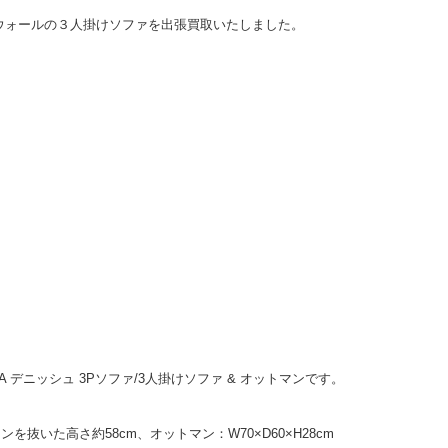
ウォールの３人掛けソファを出張買取いたしました。
OFA デニッシュ 3Pソファ/3人掛けソファ & オットマンです。
ョンを抜いた高さ約58cm、オットマン：W70×D60×H28cm