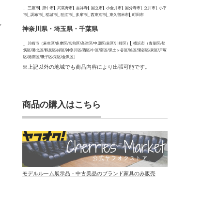
三鷹市
府中市
武蔵野市
吉祥寺
国立市
小金井市
国分寺市
立川市
小平
市
調布市
稲城市
狛江市
多摩市
西東京市
東久留米市
町田市
見
神奈川県・埼玉県・千葉県
川崎市（麻生区/多摩区/宮前区/高津区/中原区/幸区/川崎区）
横浜市（青葉区/都
筑区/港北区/鶴見区/緑区/神奈川区/西区/中区/南区/保土ヶ谷区/旭区/瀬谷区/泉区/戸塚
区/港南区/磯子区/栄区/金沢区）
※上記以外の地域でも商品内容により出張可能です。
、
商品の購入はこちら
モデルルーム展示品・中古美品のブランド家具のみ販売