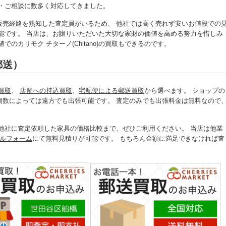
依頼・ご相談に数多く対応してきました。
販売経路を熟知した査定員がいるため、 他社では高く売れず安いお値段での
でも可能です。 当店は、お譲りいただいた大切な家財の価値を高める努力を惜しみ
のカリモク チターノ(Chitano)の買取もできるのです。
郵送）
買取
、
店舗への持込買取
、
宅配便による郵送買取
から選べます。 ショップの
個数によっては遠方でも出張可能です。 査定のみでも出張料金は無料なので
なく、他社に査定依頼した家具の価格比較まで、ぜひご利用ください。 当店は他業
ルフォーム
にて無料見積りが可能です。 もちろん金額に満足できなければ査