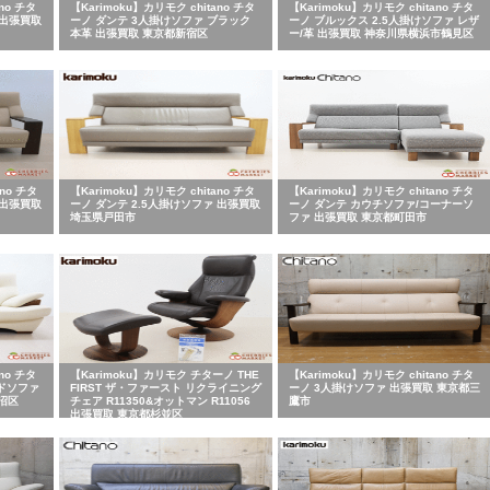
no チタ
【Karimoku】カリモク chitano チタ
【Karimoku】カリモク chitano チタ
 出張買取
ーノ ダンテ 3人掛けソファ ブラック
ーノ ブルックス 2.5人掛けソファ レザ
本革 出張買取 東京都新宿区
ー/革 出張買取 神奈川県横浜市鶴見区
no チタ
【Karimoku】カリモク chitano チタ
【Karimoku】カリモク chitano チタ
 出張買取
ーノ ダンテ 2.5人掛けソファ 出張買取
ーノ ダンテ カウチソファ/コーナーソ
埼玉県戸田市
ファ 出張買取 東京都町田市
no チタ
【Karimoku】カリモク チターノ THE
【Karimoku】カリモク chitano チタ
ドソファ
FIRST ザ・ファースト リクライニング
ーノ 3人掛けソファ 出張買取 東京都三
沼区
チェア R11350&オットマン R11056
鷹市
出張買取 東京都杉並区