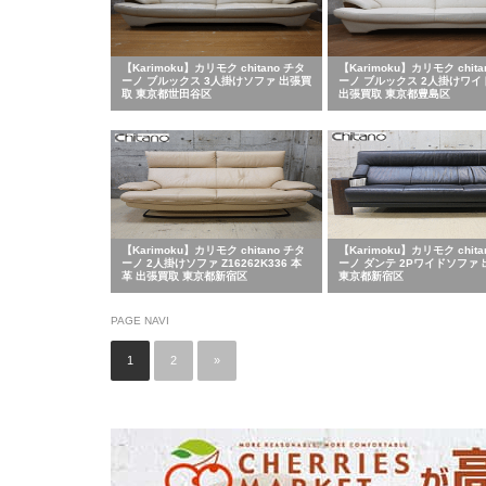
【Karimoku】カリモク chitano チタ
【Karimoku】カリモク chita
ーノ ブルックス 3人掛けソファ 出張買
ーノ ブルックス 2人掛けワイ
取 東京都世田谷区
出張買取 東京都豊島区
【Karimoku】カリモク chitano チタ
【Karimoku】カリモク chita
ーノ 2人掛けソファ Z16262K336 本
ーノ ダンテ 2Pワイドソファ
革 出張買取 東京都新宿区
東京都新宿区
PAGE NAVI
1
2
»