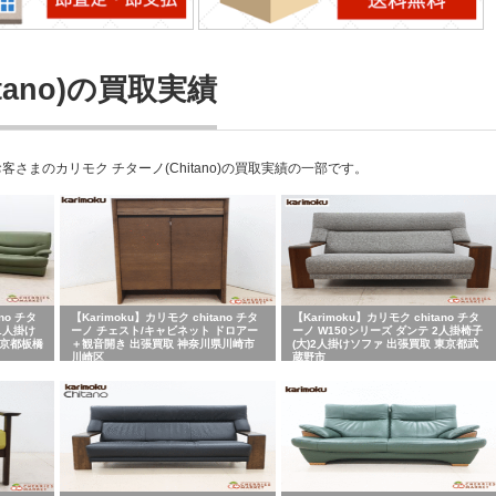
tano)の買取実績
まのカリモク チターノ(Chitano)の買取実績の一部です。
no チタ
【Karimoku】カリモク chitano チタ
【Karimoku】カリモク chitano チタ
1人掛け
ーノ チェスト/キャビネット ドロアー
ーノ W150シリーズ ダンテ 2人掛椅子
東京都板橋
＋観音開き 出張買取 神奈川県川崎市
(大)2人掛けソファ 出張買取 東京都武
川崎区
蔵野市