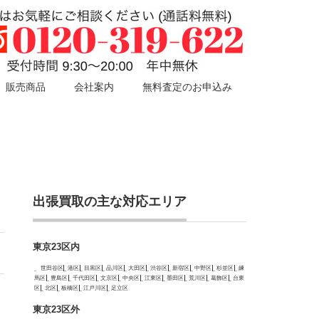
販売商品
会社案内
無料査定のお申込み
出張買取の主な対応エリア
東京23区内
世田谷区
港区
目黒区
品川区
大田区
渋谷区
新宿区
中野区
杉並区
練
馬区
豊島区
千代田区
文京区
中央区
江東区
墨田区
荒川区
葛飾区
台東
区
北区
板橋区
江戸川区
足立区
東京23区外