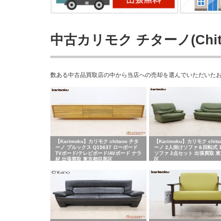
中古カリモク チターノ(Chi
数ある中古品買取店の中から当店への売却を選んでいただいたお客さ
【Karimoku】カリモク chitano チタ
【Karimoku】カリモク chita
ーノ ブルックス Q15637 ローボード
ーノ 2人掛けソファ＆回転式 
TVボード/テレビボード/AVボード ナラ
ソファ 2点セット 出張買取 
材 出張買取 東京都目黒区
区