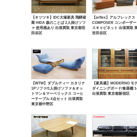
【キツツキ】IDC大塚家具 飛騨産
【arflex】アルフレックス
業 HIDA 森のことば 2人掛けソフ
COMPOSER コンポーザー
ァ 使用感あり 出張買取 東京都世
スキャビネット 出張買取 
田谷区
世田谷区
【WTW】ダブルティー カタリナ
【家具蔵】MODERNO モ
1Pソファ/1人掛けソファ＆オッ
ダイニングボード/食器棚 14
トマン＆マーベリックス コーヒ
出張買取 東京都新宿区
ーテーブル 4点セット 出張買取
東京都中野区