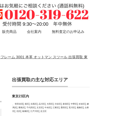
販売商品
会社案内
無料査定のお申込み
エアーフレーム 3001 本革 オットマン スツール 出張買取 東
出張買取の主な対応エリア
東京23区内
世田谷区
港区
目黒区
品川区
大田区
渋谷区
新宿区
中野区
杉並区
練
馬区
豊島区
千代田区
文京区
中央区
江東区
墨田区
荒川区
葛飾区
台東
区
北区
板橋区
江戸川区
足立区