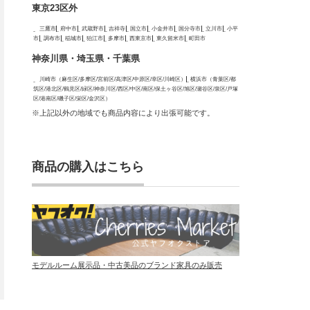
東京23区外
三鷹市
府中市
武蔵野市
吉祥寺
国立市
小金井市
国分寺市
立川市
小平
市
調布市
稲城市
狛江市
多摩市
西東京市
東久留米市
町田市
神奈川県・埼玉県・千葉県
川崎市（麻生区/多摩区/宮前区/高津区/中原区/幸区/川崎区）
横浜市（青葉区/都
筑区/港北区/鶴見区/緑区/神奈川区/西区/中区/南区/保土ヶ谷区/旭区/瀬谷区/泉区/戸塚
区/港南区/磯子区/栄区/金沢区）
※上記以外の地域でも商品内容により出張可能です。
商品の購入はこちら
モデルルーム展示品・中古美品のブランド家具のみ販売