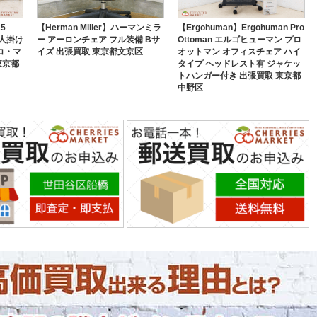
5
【Herman Miller】ハーマンミラ
【Ergohuman】Ergohuman Pro
3人掛け
ー アーロンチェア フル装備 Bサ
Ottoman エルゴヒューマン プロ
コ・マ
イズ 出張買取 東京都文京区
オットマン オフィスチェア ハイ
東京都
タイプ ヘッドレスト有 ジャケッ
トハンガー付き 出張買取 東京都
中野区