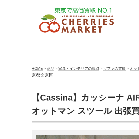
HOME
>
商品
>
家具・インテリアの買取
>
ソファの買取
>
オッ
京都文京区
【Cassina】カッシーナ AI
オットマン スツール 出張