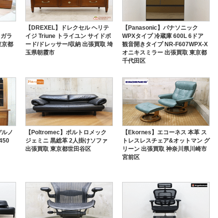
【DREXEL】ドレクセル ヘリテ
【Panasonic】パナソニック
 ガラ
イジ Triune トライユン サイドボ
WPXタイプ 冷蔵庫 600L 6ドア
東京都
ード/ドレッサー/収納 出張買取 埼
観音開きタイプ NR-F607WPX-X
玉県朝霞市
オニキスミラー 出張買取 東京都
千代田区
デルノ
【Poltromec】ポルトロメック
【Ekornes】エコーネス 本革 ス
50
ジェミニ 黒総革 2人掛けソファ
トレスレスチェア&オットマン グ
出張買取 東京都世田谷区
リーン 出張買取 神奈川県川崎市
宮前区