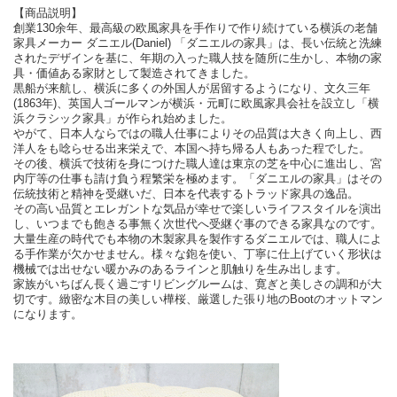
【商品説明】
創業130余年、最高級の欧風家具を手作りで作り続けている横浜の老舗
家具メーカー ダニエル(Daniel) 「ダニエルの家具」は、長い伝統と洗練
されたデザインを基に、年期の入った職人技を随所に生かし、本物の家
具・価値ある家財として製造されてきました。
黒船が来航し、横浜に多くの外国人が居留するようになり、文久三年
(1863年)、英国人ゴールマンが横浜・元町に欧風家具会社を設立し「横
浜クラシック家具」が作られ始めました。
やがて、日本人ならではの職人仕事によりその品質は大きく向上し、西
洋人をも唸らせる出来栄えで、本国へ持ち帰る人もあった程でした。
その後、横浜で技術を身につけた職人達は東京の芝を中心に進出し、宮
内庁等の仕事も請け負う程繁栄を極めます。「ダニエルの家具」はその
伝統技術と精神を受継いだ、日本を代表するトラッド家具の逸品。
その高い品質とエレガントな気品が幸せで楽しいライフスタイルを演出
し、いつまでも飽きる事無く次世代へ受継ぐ事のできる家具なのです。
大量生産の時代でも本物の木製家具を製作するダニエルでは、職人によ
る手作業が欠かせません。様々な鉋を使い、丁寧に仕上げていく形状は
機械では出せない暖かみのあるラインと肌触りを生み出します。
家族がいちばん長く過ごすリビングルームは、寛ぎと美しさの調和が大
切です。緻密な木目の美しい樺桜、厳選した張り地のBootのオットマン
になります。