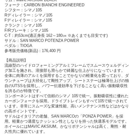
フォーク：CARBON BIANCHI ENGINEERED
シフター：シマノ105
Rディレイラー：シマノ105
Fディレイラー：シマノ105
クランク：シマノ105
F/Rブレーキ：シマノ105
C-T：約53cm(適正身長 162～180㎝ ※あくまでも目安です)
サドル：SAN MARCO POTENZA POWER
ペダル：TIOGA
参考販売価格(新品)：176,400 円
【商品説明】
流線型のハイドロフォーミングアルミフレームでスムースウェルディン
グ加工を施され、溶接部も滑らかで綺麗な仕上がりになっています。
全体に肉薄のアルミを採用することでかなりの軽量化を図っており、ダ
ウンチューブは大径化して剛性アップ、シートステーは極薄仕上げの独
自のUTSSを採用し、パワー伝達効率を下げることなく高い振動吸収性
を誇るのが特徴です。
コンポーネントはすべて信頼のシマノ 105で統一。振動吸収性に優れた
カーボンフォークを採用。ドライブトレインもすべて105で統一されて
います。非常にスムーズな変速性能、高いメンテナンス性などはかなり
の高ポイントです。
サドルはイタリアの老舗、SAN MARCOの「PONZA POWER」を採
用。軽量かつ適度なクッション性としなりを持った快適系モデルです。
ホイールにはMAVIC AKSIUM。かなりポテンシャルは高く、剛性・耐
久性共に優れています。