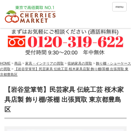
menu
HOME
>
商品
>
家具・インテリアの買取
>
収納家具の買取
>
飾り棚・ショーケース
の買取
>
【岩谷堂箪笥】民芸家具 伝統工芸 桜木家具店製 飾り棚/茶棚 出張買取 東
京都豊島区
【岩谷堂箪笥】民芸家具 伝統工芸 桜木家
具店製 飾り棚/茶棚 出張買取 東京都豊島
区