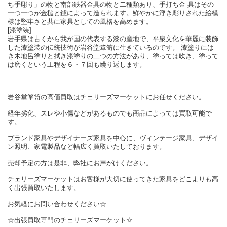
ち手彫り」の物と南部鉄器金具の物と二種類あり、手打ち金 具はその
一つ一つが金槌と鑢によって造られます。鮮やかに浮き彫りされた絵模
様は堅牢さと共に家具としての風格を高めます。
[漆塗装]
岩手県は古くから我が国の代表する漆の産地で、平泉文化を華麗に装飾
した漆塗装の伝統技術が岩谷堂箪笥に生きているのです。 漆塗りには
き木地呂塗りと拭き漆塗りの二つの方法があり、塗っては吹き、塗って
は磨くという工程を６・７回も繰り返します。
岩谷堂箪笥の高価買取はチェリーズマーケットにお任せください。
経年劣化、スレや小傷などがあるものでも商品によっては買取可能で
す。
ブランド家具やデザイナーズ家具を中心に、ヴィンテージ家具、デザイ
ン照明、家電製品など幅広く買取いたしております。
売却予定の方は是非、弊社にお声がけください。
チェリーズマーケットはお客様が大切に使ってきた家具をどこよりも高
く出張買取いたします。
お気軽にお問い合わせください☆
☆出張買取専門のチェリーズマーケット☆