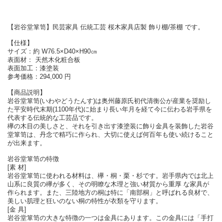
【岩谷堂箪笥】民芸家具 伝統工芸 桜木家具店製 飾り棚/茶棚 です。
【仕様】
サイズ：約 W76.5×D40×H90㎝
表面材： 天然木化粧合板
表面加工：漆塗装
参考価格：294,000 円
【商品説明】
岩谷堂箪笥(いわやどうたんす)は奥州藤原氏初代清衡公が産業を奨励し
た平安時代末期(1100年代)に始まり長い年月を経て今に伝わる岩手県を
代表する伝統的な工芸品です。
欅の木目の美しさと、それを引き出す漆塗装に飾り金具を装飾した岩谷
堂箪笥は、丹念で精巧に作られ、大切に使えば何百年も使い続けること
が出来ます。
岩谷堂箪笥の特徴
[素 材]
岩谷堂箪笥に使われる材料は、欅・桐・栗・杉です。岩手県内では北上
山系に良質の欅が多く、その明瞭な木理と強い材質から重厚 な家具が
作られます。また、三陸地方の桐は特に「南部桐」と呼ばれる良材で、
美しい肌理と狂いのない桐の特性が衣類を守ります。
[金 具]
岩谷堂箪笥の大きな特徴の一つは金具にあります。この金具には「手打