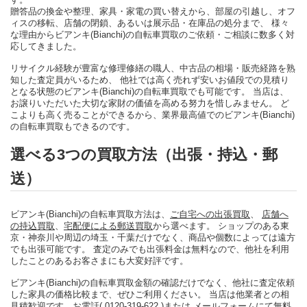
贈答品の換金や整理、家具・家電の買い替えから、部屋の引越し、オフ
ィスの移転、店舗の閉鎖、あるいは展示品・在庫品の処分まで、 様々
な理由からビアンキ(Bianchi)の自転車買取のご依頼・ご相談に数多く対
応してきました。
リサイクル経験が豊富な修理修繕の職人、中古品の相場・販売経路を熟
知した査定員がいるため、 他社では高く売れず安いお値段での見積り
となる状態のビアンキ(Bianchi)の自転車買取でも可能です。 当店は、
お譲りいただいた大切な家財の価値を高める努力を惜しみません。 ど
こよりも高く売ることができるから、業界最高値でのビアンキ(Bianchi)
の自転車買取もできるのです。
選べる3つの買取方法（出張・持込・郵
送）
ビアンキ(Bianchi)の自転車買取方法は、
ご自宅への出張買取
、
店舗へ
の持込買取
、
宅配便による郵送買取
から選べます。 ショップのある東
京・神奈川や周辺の埼玉・千葉だけでなく、商品や個数によっては遠方
でも出張可能です。 査定のみでも出張料金は無料なので、他社を利用
したことのあるお客さまにも大変好評です。
ビアンキ(Bianchi)の自転車買取金額の確認だけでなく、他社に査定依頼
した家具の価格比較まで、ぜひご利用ください。 当店は他業者との相
見積歓迎です。
お電話( 0120-319-622 )
または
メールフォーム
にて無料