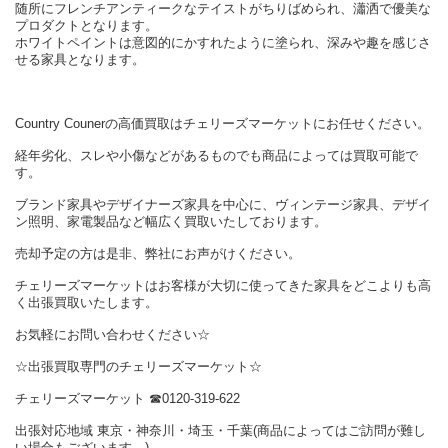
随所にフレンチアンティークなテイストがちりばめられ、瀟洒で優美な
プロダクトとなります。
ホワイトペイントは意図的にかすれたように塗られ、深みや趣を感じさ
せる家具となります。
Country Counerの高価買取はチェリーズマーケットにお任せください。
経年劣化、スレや小傷などがあるものでも商品によっては買取可能で
す。
ブランド家具やデザイナーズ家具を中心に、ヴィンテージ家具、デザイ
ン照明、家電製品など幅広く買取いたしております。
売却予定の方は是非、弊社にお声がけください。
チェリーズマーケットはお客様が大切に使ってきた家具をどこよりも高
く出張買取いたします。
お気軽にお問い合わせください☆
☆出張買取専門のチェリーズマーケット☆
チェリーズマーケット ☎︎0120-319-622
出張対応地域 東京・神奈川・埼玉・千葉(商品によってはご訪問が難し
い場合もございます。)