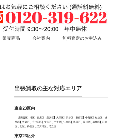
販売商品
会社案内
無料査定のお申込み
出張買取の主な対応エリア
東京23区内
世田谷区
港区
目黒区
品川区
大田区
渋谷区
新宿区
中野区
杉並区
練
馬区
豊島区
千代田区
文京区
中央区
江東区
墨田区
荒川区
葛飾区
台東
区
北区
板橋区
江戸川区
足立区
東京23区外