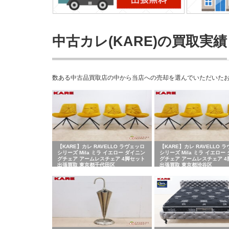
中古カレ(KARE)の買取実績
数ある中古品買取店の中から当店への売却を選んでいただいたお客
【KARE】カレ RAVELLO ラヴェッロ
【KARE】カレ RAVELLO 
シリーズ Mila ミラ イエロー ダイニン
シリーズ Mila ミラ イエロー
グチェア アームレスチェア 4脚セット
グチェア アームレスチェア 4
出張買取 東京都千代田区
出張買取 東京都渋谷区