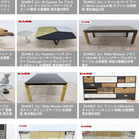
タ デザイ
【KARE】カレ Al Capone Tre アルカ
【KARE】カレ ミラーレオパード アー
/クロト
ポネ トレ テーブルランプ/テーブルス
ト Mirror Leopard 豹 オブジェ 出張買
ロートッ
タンド/照明 出張買取 東京都中野区
取 東京都品川区
チャー コ
【KARE】カレ Patches パッチ ロー
【KARE】カレ Table Memory メモリ
 出張買
テーブル/コーヒーテーブル/センター
ー 160×80 ダイニングテーブル/ガラス
テーブル&Lago ラーゴ サイドテーブ
テーブル 出張買取 神奈川県横浜市青
ル 2点セット 出張買取 東京都杉並区
葉区
マーブル
【KARE】カレ Table Boston 180×90
【KARE】カレ フィンカ 14Drawers
ギア 置物
ボストン ダイニングテーブル 出張買
キャビネット/チェスト/収納 出張買取
取 東京都
取 東京都品川区
東京都杉並区