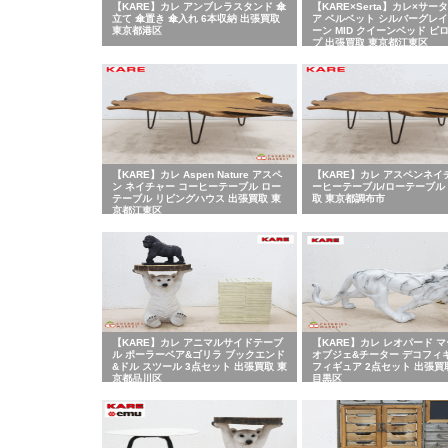
【KARE】カレ アンブレラスタンド 傘
【KARE×Serta】カレ×サー
立て 傘置き 傘入れ 6本収納 出張買取
ア ベルベット シルバーグレイ
東京都港区
ーン MID クイーンベッド ピ
プ 出張買取 東京都江東区
【KARE】カレ Aspen Nature アスペ
【KARE】カレ アスペンネイ
ン ネイチャー コーヒーテーブル ロー
ーヒーテーブル/ローテーブル
テーブル リビングハウス 出張買取 東
取 東京都調布市
京都江東区
【KARE】カレ アニマルサイドテーブ
【KARE】カレ レオパード 
ル ポーラーベア&ゴリラ ブックエンド
オブジェ&チーター デコフィ
&ドル スツール 3点セット 出張買取 東
フィギュア 2点セット 出張買
京都品川区
目黒区