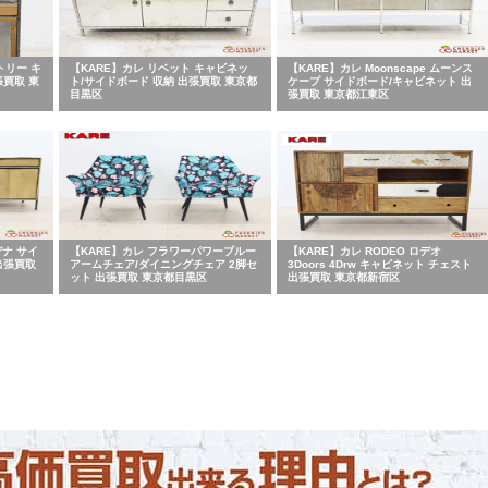
トリー キ
【KARE】カレ リベット キャビネッ
【KARE】カレ Moonscape ムーンス
張買取 東
ト/サイドボード 収納 出張買取 東京都
ケープ サイドボード/キャビネット 出
目黒区
張買取 東京都江東区
デナ サイ
【KARE】カレ フラワーパワーブルー
【KARE】カレ RODEO ロデオ
出張買取
アームチェア/ダイニングチェア 2脚セ
3Doors 4Drw キャビネット チェスト
ット 出張買取 東京都目黒区
出張買取 東京都新宿区