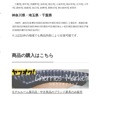
三鷹市
府中市
武蔵野市
吉祥寺
国立市
小金井市
国分寺市
立川市
小平
市
調布市
稲城市
狛江市
多摩市
西東京市
東久留米市
町田市
見
神奈川県・埼玉県・千葉県
川崎市（麻生区/多摩区/宮前区/高津区/中原区/幸区/川崎区）
横浜市（青葉区/都
筑区/港北区/鶴見区/緑区/神奈川区/西区/中区/南区/保土ヶ谷区/旭区/瀬谷区/泉区/戸塚
区/港南区/磯子区/栄区/金沢区）
※上記以外の地域でも商品内容により出張可能です。
た
商品の購入はこちら
モデルルーム展示品・中古美品のブランド家具のみ販売