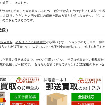
多く対応してきました。
販売経路を熟知した査定員がいるため、 他社では高く売れず安いお値段での
店は、お譲りいただいた大切な家財の価値を高める努力を惜しみません。 どこよ
E)の買取もできるのです。
郵送）
の持込買取
、
宅配便による郵送買取
から選べます。 ショップのある東京・神奈
遠方でも出張可能です。 査定のみでも出張料金は無料なので、他社を利用し
頼した家具の価格比較まで、ぜひご利用ください。 当店は他業者との相見積歓
無料見積りが可能です。 もちろん金額に満足できなければ査定後のキャンセ