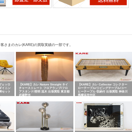
さまのカレ(KARE)の買取実績の一部です。
ラヴェッロ
【KARE】カレ Nature Straight ネイ
【KARE】カレ Collector コレクター
 ダイニン
チャーストレート フロアランプ/フロ
ローテーブル/リビングテーブル/コー
脚セット
アスタンド/照明 流木 出張買取 東京都
ヒーテーブル 収納付 出張買取 神奈川
武蔵野市
県横浜市中区