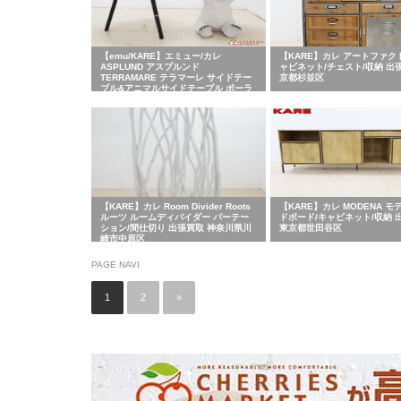
【emu/KARE】エミュー/カレ
【KARE】カレ アートファク
ASPLUND アスプルンド
ャビネット/チェスト/収納 出
TERRAMARE テラマーレ サイドテー
京都杉並区
ブル&アニマルサイドテーブル ポーラ
ーベア テーブル 2点セット 出張買取
東京都中野区
【KARE】カレ Room Divider Roots
【KARE】カレ MODENA モ
ルーツ ルームディバイダー パーテー
ドボード/キャビネット/収納 
ション/間仕切り 出張買取 神奈川県川
東京都世田谷区
崎市中原区
PAGE NAVI
1
2
»