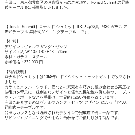
今回は、東京都豊島区のお客様からのご依頼で、Ronald Schmittの昇降
式テーブルを出張買取いたしました。
【Ronald Schmitt】ロナルド シュミット IDC大塚家具 P430 ガラス 昇
降式テーブル 昇降式ダイニングテーブル です。
【仕様】
デザイン：ヴォルフガング・ゼッツ
サイズ：約 W110×D70×H48～73cm
素材：ガラス、スチール
参考価格：372,000 円
【商品説明】
ロナルドシュミットは1958年にドイツのシュトゥットガルトで設立され
ました。
ガラスとメタル、ウッド、石などの異素材を巧みに組み合わせる高度な
技術力を背景に、独創的なデザインと優れた機能性を併せ持つテーブル
やテレビボードなどを手掛け、世界的に高い評価を得ています。
今回ご紹介するのはヴォルフガング・ゼッツ デザイン による『P430』
昇降式ーテーブルです。
台座もガラスとなり洗練されたデザインで完成度の高い一品です。
リビングやダイニングでの用途に合わせてご使用頂ける商品です。