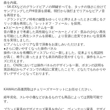
曲を内蔵。
・SK-EXなどのグランドピアノの88鍵すべてを、タッチの強さに分けて
サンプリングしたPHI音源を搭載。弱打から強打までリアルなピアノ音
を再現する。
・グランドピアノ特有の鍵盤をゆっくりと押さえきったときに感じるク
リック感を再現した「レットオフ・フィール」を採用。
●スピーカーと再生システムを一新
音の響きまで考慮した高性能なスピーカーとノイズ・歪みの少ない再生
を可能にした再生システムを搭載し、より音源に忠実できれいな音質再
生を実現しました。
ピアノらしいクリアな音で演奏をお楽しみいただけます。
●さらに使いやすくなった操作パネル
操作パネルを有機ELディスプレイに一新しました。従来よりも視認性
が高く、椅子に座ったままでも表示内容が見やすくなり、操作をスムー
ズに行えます。
また、CN29においては操作パネルのデザインを一新。ボタンの説明を
英語表記からアイコンでの表記に変更したことで、どなたでもわかりや
すいデザインとなっております。
KAWAIの高価買取はチェリーズマーケットにお任せください。
経年劣化、スレや小傷などがあるものでも商品によっては買取可能で
す。
ブランド家具やデザイナーズ家具を中心に、ヴィンテージ家具、デザイ