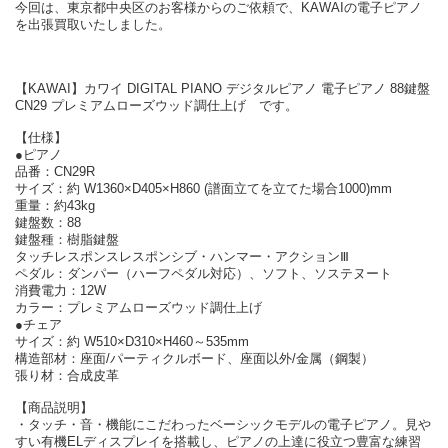
今回は、東京都中央区のお客様からのご依頼で、KAWAIの電子ピアノ
を出張買取いたしました。
【KAWAI】カワイ DIGITAL PIANO デジタルピアノ 電子ピアノ 88鍵盤
CN29 プレミアムローズウッド調仕上げ です。
【仕様】
●ピアノ
品番：CN29R
サイズ：約 W1360×D405×H860 (譜面立てを立てた場合1000)mm
重量：約43kg
鍵盤数：88
鍵盤種：樹脂鍵盤
タッチレスポンスレスポンシブ・ハンマー・アクションⅢ
ペダル：ダンパー（ハーフペダル対応）、ソフト、ソステヌート
消費電力：12W
カラー：プレミアムローズウッド調仕上げ
●チェア
サイズ：約 W510×D310×H460～535mm
構造部材：座面/パーティクルボード、座面以外/金属（鋼製）
張り材：合成皮革
【商品説明】
・タッチ・音・機能にこだわったベーシックモデルの電子ピアノ。見や
すい有機ELディスプレイを搭載し、ピアノの上達に役立つ豊富な練習