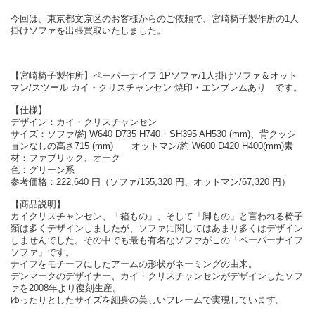
今回は、東京都文京区のお客様からのご依頼で、宮崎椅子製作所の1人
掛けソファを出張買取いたしました。
【宮崎椅子製作所】ペーパーナイフ 1Pソファ/1人掛けソファ＆オット
マン/スツール カイ・クリスチャンセン 焼印・エンブレムあり です。
【仕様】
デザイン：カイ・クリスチャンセン
サイズ：ソファ/約 W640 D735 H740・SH395 AH530 (mm)、背クッシ
ョンなしの高さ715 (mm) オットマン/約 W600 D420 H400(mm)素
材：ファブリック、オーク
色：グリーン系
参考価格：222,640 円（ソファ/155,320 円、オットマン/67,320 円）
【商品説明】
カイクリスチャンセン、「箱もの」、そして「脚もの」と言われる椅子
類は多くデザインしましたが、ソファに関してはあまり多くはデザイン
しませんでした。その中でも最も有名なソファがこの「ペーパーナイフ
ソファ」です。
ナイフをモチーフにしたアームの形状がネーミングの由来。
デンマークのデザイナー、カイ・クリスチャンセンがデザインしたソフ
ァを2008年より復刻生産。
ゆったりとしたサイズを細身の美しいフレームで実現しています。