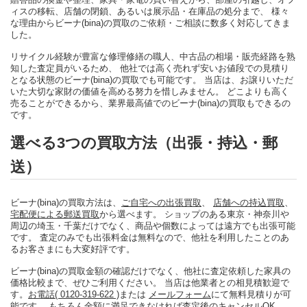
ィスの移転、店舗の閉鎖、あるいは展示品・在庫品の処分まで、 様々
な理由からビーナ(bina)の買取のご依頼・ご相談に数多く対応してきま
した。
リサイクル経験が豊富な修理修繕の職人、中古品の相場・販売経路を熟
知した査定員がいるため、 他社では高く売れず安いお値段での見積り
となる状態のビーナ(bina)の買取でも可能です。 当店は、お譲りいただ
いた大切な家財の価値を高める努力を惜しみません。 どこよりも高く
売ることができるから、業界最高値でのビーナ(bina)の買取もできるの
です。
選べる3つの買取方法（出張・持込・郵
送）
ビーナ(bina)の買取方法は、
ご自宅への出張買取
、
店舗への持込買取
、
宅配便による郵送買取
から選べます。 ショップのある東京・神奈川や
周辺の埼玉・千葉だけでなく、商品や個数によっては遠方でも出張可能
です。 査定のみでも出張料金は無料なので、他社を利用したことのあ
るお客さまにも大変好評です。
ビーナ(bina)の買取金額の確認だけでなく、他社に査定依頼した家具の
価格比較まで、ぜひご利用ください。 当店は他業者との相見積歓迎で
す。
お電話( 0120-319-622 )
または
メールフォーム
にて無料見積りが可
能です。 もちろん金額に満足できなければ査定後のキャンセルOK。