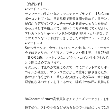
【商品説明】
●ベッドフレーム
デンマークの生んだ有名ファニチャーブランド、【BoConce
ボーコンセプトは、世界規模で事業展開を進めているデンマ
拠点からデザインファニチャーのある豊かな暮らしを提案
ゆったりと体を横たえて、深いくつろぎを感じてください
エレガントなLugano ベッドが心地良い眠りへといざない
このモダンなベッドはすっきりとした木製のフレームによ
●マットレス
Serta/サータは、全米においてシェアNo.1のベッドメーカ
今ではアメリカ、イギリス、フランスや日本等、世界27カ
『B-OR 925』マットレスは、ポケットコイル仕様です
とつ閉じ込めてあります。
そのため、体圧を点で支えるので、体にフィットするサポ
コイルが独立し、マッレスにかかる体重を分散させるため
体の軽い部分は浅く、重たい部分は深く沈み込み、常に自
理想的な体のラインを保てるので、睡眠中の体圧の負担を
BoConcept×Sertaの高価買取はチェリーズマーケットに
経年劣化、スレや小傷などがあるものでも商品によっては