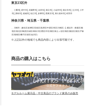
東京23区外
三鷹市
府中市
武蔵野市
吉祥寺
国立市
小金井市
国分寺市
立川市
小平
市
調布市
稲城市
狛江市
多摩市
西東京市
東久留米市
町田市
神奈川県・埼玉県・千葉県
川崎市（麻生区/多摩区/宮前区/高津区/中原区/幸区/川崎区）
横浜市（青葉区/都
筑区/港北区/鶴見区/緑区/神奈川区/西区/中区/南区/保土ヶ谷区/旭区/瀬谷区/泉区/戸塚
区/港南区/磯子区/栄区/金沢区）
※上記以外の地域でも商品内容により出張可能です。
商品の購入はこちら
モデルルーム展示品・中古美品のブランド家具のみ販売