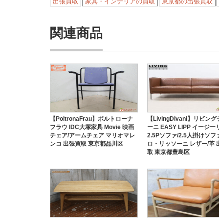
出張買取
家具・インテリアの買取
東京都の出張買取
関連商品
【PoltronaFrau】ポルトローナ
【LivingDivani】リビン
フラウ IDC大塚家具 Movie 映画
ーニ EASY LIPP イージ
チェア/アームチェア マリオマレ
2.5Pソファ/2.5人掛けソフ
ンコ 出張買取 東京都品川区
ロ・リッソーニ レザー/革 
取 東京都豊島区