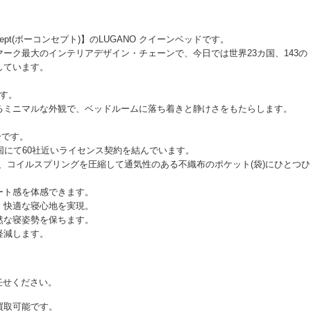
pt(ボーコンセプト)】のLUGANO クイーンベッドです。
ーク最大のインテリアデザイン・チェーンで、今日では世界23カ国、143の
しています。
。
ます。
るミニマルな外観で、ベッドルームに落ち着きと静けさをもたらします。
ーです。
国にて60社近いライセンス契約を結んでいます。
ので、コイルスプリングを圧縮して通気性のある不織布のポケット(袋)にひとつひ
ート感を体感できます。
、快適な寝心地を実現。
然な寝姿勢を保ちます。
軽減します。
お任せください。
買取可能です。