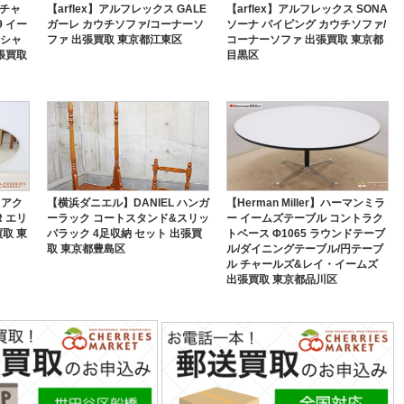
ニチャ
【arflex】アルフレックス GALE
【arflex】アルフレックス SONA
9 イー
ガーレ カウチソファ/コーナーソ
ソーナ パイピング カウチソファ/
ンシャ
ファ 出張買取 東京都江東区
コーナーソファ 出張買取 東京都
張買取
目黒区
 アク
【横浜ダニエル】DANIEL ハンガ
【Herman Miller】ハーマンミラ
R エリ
ーラック コートスタンド&スリッ
ー イームズテーブル コントラク
取 東
パラック 4足収納 セット 出張買
トベース Φ1065 ラウンドテーブ
取 東京都豊島区
ル/ダイニングテーブル/円テーブ
ル チャールズ&レイ・イームズ
出張買取 東京都品川区