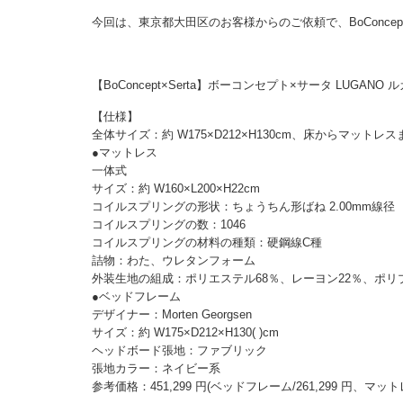
今回は、東京都大田区のお客様からのご依頼で、BoConcep
【BoConcept×Serta】ボーコンセプト×サータ LUGANO 
【仕様】
全体サイズ：約 W175×D212×H130cm、床からマットレス
●マットレス
一体式
サイズ：約 W160×L200×H22cm
コイルスプリングの形状：ちょうちん形ばね 2.00mm線径
コイルスプリングの数：1046
コイルスプリングの材料の種類：硬鋼線C種
詰物：わた、ウレタンフォーム
外装生地の組成：ポリエステル68％、レーヨン22％、ポリ
●ベッドフレーム
デザイナー：Morten Georgsen
サイズ：約 W175×D212×H130( )cm
ヘッドボード張地：ファブリック
張地カラー：ネイビー系
参考価格：451,299 円(ベッドフレーム/261,299 円、マットレス