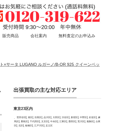
販売商品
会社案内
無料査定のお申込み
プト×サータ LUGANO ルガーノ/B-OR 925 クイーンベッ
出張買取の主な対応エリア
ー
東京23区内
世田谷区
港区
目黒区
品川区
大田区
渋谷区
新宿区
中野区
杉並区
練
馬区
豊島区
千代田区
文京区
中央区
江東区
墨田区
荒川区
葛飾区
台東
区
北区
板橋区
江戸川区
足立区