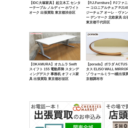
【IDC大塚家具】起立木工 センタ
【P.J.Furniture】PJファ
ーテーブル ノルディー ホワイト
ー コロニアルチェア PJ14
オーク 出張買取 東京都渋谷区
ジーチェア オーレ・ヴァ
ー デンマーク 北欧家具 出
東京都千代田区
【OKAMURA】オカムラ Swift
【porada】ポラダ ACTUS
スイフト 155 電動昇降 スタンデ
タス ELISO WALL MIRRO
ィングデスク 事務机 オフィス家
ゾ ウォールミラー/鏡出張買
具 出張買取 東京都杉並区
京都調布市