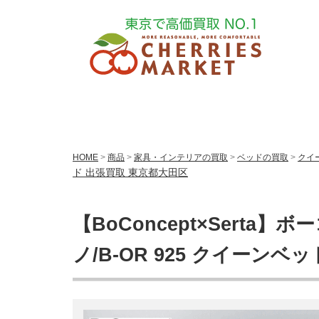
HOME
>
商品
>
家具・インテリアの買取
>
ベッドの買取
>
クイ
ド 出張買取 東京都大田区
【BoConcept×Serta
ノ/B-OR 925 クイーンベ