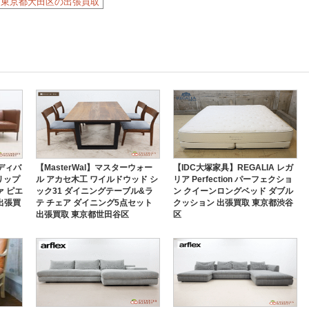
東京都大田区の出張買取
グディバ
【MasterWal】マスターウォー
【IDC大塚家具】REGALIA レガ
ーリップ
ル アカセ木工 ワイルドウッド シ
リア Perfection パーフェクショ
ァ ピエ
ック31 ダイニングテーブル&ラ
ン クイーンロングベッド ダブル
出張買
テ チェア ダイニング5点セット
クッション 出張買取 東京都渋谷
出張買取 東京都世田谷区
区